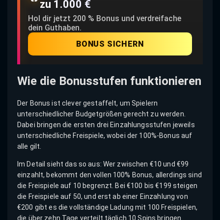
zu 1.000 €
Hol dir jetzt 200 % Bonus und verdreifache
dein Guthaben.
BONUS SICHERN
Wie die Bonusstufen funktionieren
Der Bonus ist clever gestaffelt, um Spielern
unterschiedlicher Budgetgrößen gerecht zu werden.
Dabei bringen die ersten drei Einzahlungsstufen jeweils
unterschiedliche Freispiele, wobei der 100%-Bonus auf
alle gilt.
Im Detail sieht das so aus: Wer zwischen €10 und €99
einzahlt, bekommt den vollen 100% Bonus, allerdings sind
die Freispiele auf 10 begrenzt. Bei €100 bis €199 steigen
die Freispiele auf 50, und erst ab einer Einzahlung von
€200 gibt es die vollständige Ladung mit 100 Freispielen,
die über zehn Tage verteilt täglich 10 Spins bringen.