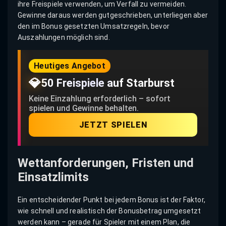
ihre Freispiele verwenden, um Verfall zu vermeiden.
Gewinne daraus werden gutgeschrieben, unterliegen aber
den im Bonus gesetzten Umsatzregeln, bevor
Auszahlungen möglich sind.
Heutiges Angebot
💎
50 Freispiele auf Starburst
Keine Einzahlung erforderlich – sofort
spielen und Gewinne behalten.
JETZT SPIELEN
Wettanforderungen, Fristen und
Einsatzlimits
Ein entscheidender Punkt bei jedem Bonus ist der Faktor,
wie schnell und realistisch der Bonusbetrag umgesetzt
werden kann – gerade für Spieler mit einem Plan, die