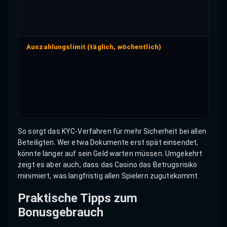
Auszahlungslimit (täglich, wöchentlich)
So sorgt das KYC-Verfahren für mehr Sicherheit bei allen
Beteiligten. Wer etwa Dokumente erst spät einsendet,
könnte länger auf sein Geld warten müssen. Umgekehrt
zeigt es aber auch, dass das Casino das Betrugsrisiko
minimiert, was langfristig allen Spielern zugutekommt.
Praktische Tipps zum
Bonusgebrauch