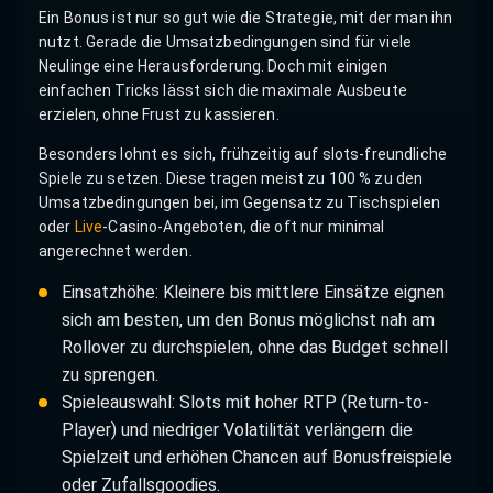
Ein Bonus ist nur so gut wie die Strategie, mit der man ihn
nutzt. Gerade die Umsatzbedingungen sind für viele
Neulinge eine Herausforderung. Doch mit einigen
einfachen Tricks lässt sich die maximale Ausbeute
erzielen, ohne Frust zu kassieren.
Besonders lohnt es sich, frühzeitig auf slots-freundliche
Spiele zu setzen. Diese tragen meist zu 100 % zu den
Umsatzbedingungen bei, im Gegensatz zu Tischspielen
oder
Live
-Casino-Angeboten, die oft nur minimal
angerechnet werden.
Einsatzhöhe: Kleinere bis mittlere Einsätze eignen
sich am besten, um den Bonus möglichst nah am
Rollover zu durchspielen, ohne das Budget schnell
zu sprengen.
Spieleauswahl: Slots mit hoher RTP (Return-to-
Player) und niedriger Volatilität verlängern die
Spielzeit und erhöhen Chancen auf Bonusfreispiele
oder Zufallsgoodies.