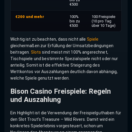
€500
€200 und mehr
100%
100 Freispiele
bis zu
(10 pro Tag
€500
über 10 Tage)
Wichtig ist zu beachten, dass nicht alle
Spiele
gleichermaßen zur Erfüllung der Umsatzbedingungen
beitragen.
Slots
sind meist mit 100% angerechnet,
Tischspiele und bestimmte Spezialspiele nicht oder nur
anteilig. Somit ist die effektive Steigerung des
Wettkontos vor Auszahlungen deutlich davon abhängig,
welche Spiele genutzt werden.
Bison Casino Freispiele: Regeln
und Auszahlung
Ein Highlight ist die Verwendung der Freispielguthaben für
den Slot Trout’s Treasure – Wild Rivers. Damit wird ein
konkretes Spielerlebnis vorgesteuert, schon um