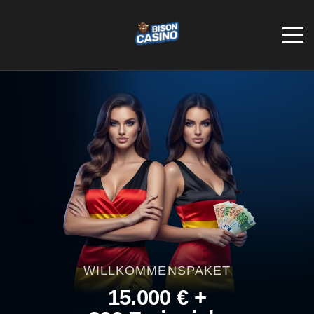
WILLKOMMENSPAKET
15.000 € +