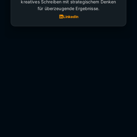
kreatives Schreiben mit strategischem Denken
für überzeugende Ergebnisse.
LinkedIn