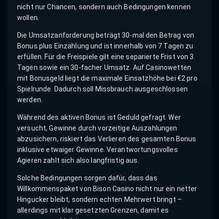
nicht nur Chancen, sondern auch Bedingungen kennen
wollen.
Die Umsatzanforderung beträgt 30-mal den Betrag von
Bonus plus Einzahlung und ist innerhalb von 7 Tagen zu
erfüllen. Für die Freispiele gilt eine separierte Frist von 3
Tagen sowie ein 30-facher Umsatz. Auf Casinowetten
mit Bonusgeld liegt die maximale Einsatzhöhe bei €2 pro
Spielrunde. Dadurch soll Missbrauch ausgeschlossen
werden.
Während des aktiven Bonus ist Geduld gefragt. Wer
versucht, Gewinne durch vorzeitige Auszahlungen
abzusichern, riskiert das Verlieren des gesamten Bonus
inklusive etwaiger Gewinne. Verantwortungsvolles
Agieren zahlt sich also langfristig aus.
Solche Bedingungen sorgen dafür, dass das
Willkommenspaket von Bison Casino nicht nur ein netter
Hingucker bleibt, sondern echten Mehrwert bringt –
allerdings mit klar gesetzten Grenzen, damit es