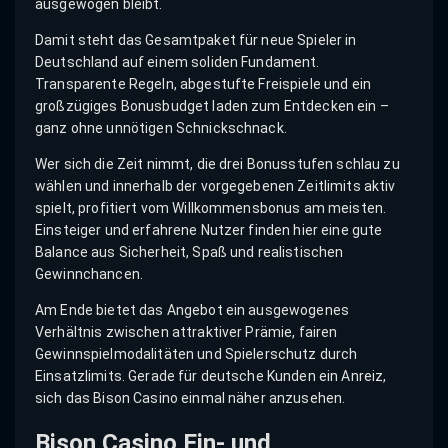
ausgewogen bleibt.
Damit steht das Gesamtpaket für neue Spieler in
Deutschland auf einem soliden Fundament.
Transparente Regeln, abgestufte Freispiele und ein
großzügiges Bonusbudget laden zum Entdecken ein –
ganz ohne unnötigen Schnickschnack.
Wer sich die Zeit nimmt, die drei Bonusstufen schlau zu
wählen und innerhalb der vorgegebenen Zeitlimits aktiv
spielt, profitiert vom Willkommensbonus am meisten.
Einsteiger und erfahrene Nutzer finden hier eine gute
Balance aus Sicherheit, Spaß und realistischen
Gewinnchancen.
Am Ende bietet das Angebot ein ausgewogenes
Verhältnis zwischen attraktiver Prämie, fairen
Gewinnspielmodalitäten und Spielerschutz durch
Einsatzlimits. Gerade für deutsche Kunden ein Anreiz,
sich das Bison Casino einmal näher anzusehen.
Bison Casino Ein- und