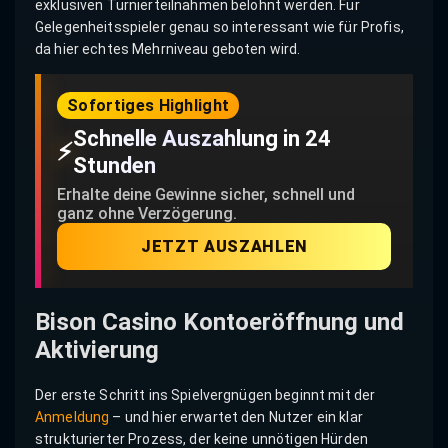
exklusiven Turnierteilnahmen belohnt werden. Für
Gelegenheitsspieler genau so interessant wie für Profis,
da hier echtes Mehrniveau geboten wird.
Sofortiges Highlight
Schnelle Auszahlung in 24
⚡
Stunden
Erhalte deine Gewinne sicher, schnell und
ganz ohne Verzögerung.
JETZT AUSZAHLEN
Bison Casino Kontoeröffnung und
Aktivierung
Der erste Schritt ins Spielvergnügen beginnt mit der
Anmeldung
– und hier erwartet den Nutzer ein klar
strukturierter Prozess, der keine unnötigen Hürden