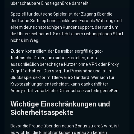
überschaubare Einstiegshürde darstellt.
Speziell für deutsche Spieler ist der Zugang über die
deutsche Seite optimiert, inklusive Euro als Währung und
einem deutschsprachigen Kundensupport, der rund um
die Uhr erreichbar ist. So steht einem reibungslosen Start
nichts im Weg.
Zudem kontrolliert der Betreiber sorgfältig geo-
technische Daten, um sicherzustellen, dass
ausschließlich berechtigte Nutzer ohne VPN oder Proxy
Zugriff erhalten. Das sorgt für Praxisnähe und ist im
Glücksspielsektor mittlerweile Standard. Wer sich für
Kryptozahlungen entscheidet, kann dank erhöhter
Anonymität zusätzliche Datenschutzvorteile genießen.
Wichtige Einschränkungen und
Sicherheitsaspekte
Bevor die Freude über den neuen Bonus zu groß wird, ist
es wichtig, die Einschränkungen genau zu kennen.