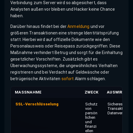
Verbindung zum Server wird so abgesichert, dass
Analysten außen vor bleiben und Hacker keine Chance
haben.
Darüber hinaus findet bei der
Anmeldung
und vor
größeren Transaktionen eine strenge Identitätsprüfung
statt. Hierbei wird auf offizielle Dokumente wie den
Personalausweis oder Reisepass zurückgegriffen. Diese
Maßnahme verhindert Betrug und sorgt für die Einhaltung
gesetzlicher Vorschriften. Zusätzlich gibt es
Überwachungssysteme, die ungewöhnliches Verhalten
registrieren und bei Verdacht auf Geldwäsche oder
betrügerische Aktivitäten
sofort
Alarm schlagen.
MASSNAHME
ZWECK
AUSWIRKUNG
SSL-Verschlüsselung
Schutz
Sicheres Einl
von
Transaktionen
persön
Datenverlust o
lichen
und
finanzi
ellen