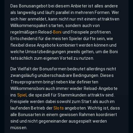
Das Bonusangebot bei diesem Anbieter ist alles andere
als langweilig und läuft parallel in mehreren Formen. Wer
sich hier anmeldet, kann nicht nur mit einem attraktiven
Willkommenspaket starten, sondern auch von
regelmäßigen Reload-
Boni
und Freispiele profitieren.
Entscheidend für die meisten Spieler dürfte sein, wie
flexibel diese Angebote kombiniert werden können und
welche Umsatzbedingungen jeweils gelten, um die Boni
tatsächlich zum eigenen Vorteil zu nutzen.
Die Vielfalt der Bonusformen bedeutet allerdings nicht
zwangsläufig unüberschaubare Bedingungen. Dieses
Treueprogramm bringt neben klar definierten
Willkommensboni auch immer wieder Reload-Angebote
ins
Spiel
, die speziell für Stammkunden attraktiv sind.
Freispiele werden dabei sowohl zum Start als auch im
laufenden Betrieb der
Slots
angeboten. Wichtig ist, dass
alle Bonusarten in einem gewissen Rahmen koordiniert
sind und nicht gegeneinander ausgespielt werden
müssen.