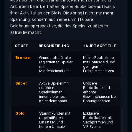
klassischen Punktesammelns, wie man es von vielen
Anbietern kennt, erhalten Spieler Rubbellose auf Basis
ihrer Aktivität an den Slots. Dies bringt nicht nur mehr
Spannung, sondern auch eine unmittelbare
Belohnungsperspektive, die das Spielen zusätzlich
attraktiv macht.
STUFE
BESCHREIBUNG
HAUPTVORTEILE
Bronze
Grundstufe für alle
Kleine Rubbellose
registrierten Spieler
mit Bonusgeld und
mit
geringen
Mindesteinsätzen
Freispieleinsätzen
Silber
Aktive Spieler mit
Größere
erhöhtem
Rubbellose und
Spielvolumen
erhöhte
innerhalb eines
Gewinnchancen bei
Kalendermonats
Bonusguthaben
Gold
Stammkunden mit
Exklusive
regelmäßigen
Rubbelkarten mit
Einsätzen und
Sachprämien und
hohem Umsatz
VIP-Events