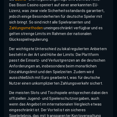
Das Bison Casino operiert auf einer anerkannten EU-
Lizenz, was zwar viele Sicherheitsstandards garantiert,
jedoch einige Besonderheiten für deutsche Spieler mit
sich bringt. So sind nicht alle Spielvarianten und
Zahlungsmethoden
uneingeschränkt verfügbar und es
gelten strenge Limits im Rahmen der nationalen
Glücksspielregulierung.
Der wichtigste Unterschied zu lokal regulierten Anbietern
besteht in der Art und Höhe der Limits: Die Plattform
passt die Einsatz- und Verlustgrenzen an die deutschen
Anforderungen an, insbesondere beim monatlichen
Einzahlungslimit und den Spielzeiten. Zudem wird
ausschließlich mit Euro gearbeitet, was für deutsche
Nutzer einen unkomplizierten Zahlungsverkehr sichert.
Die meisten Slots und Tischspiele entsprechen dabei den
offiziellen Jugend- und Spielerschutzvorgaben, auch
wenn das Angebot im internationalen Vergleich etwas
eingeschränkt ist. Der Vorteil ist ein sicheres
Spielerlebnis, das mit transparenter Kontoverwaltung