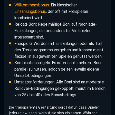
Willkommensbonus
: Ein klassischer
Einzahlungsbonus
, der oft mit Freispielen
kombiniert wird.
Reload-Boni: Regelmäßige Boni auf Nachlade-
Einzahlungen, die besonders für Vielspieler
interessant sind.
Freispiele: Werden mit Einzahlungen oder als Teil
des Treueprogramms vergeben und können meist
flexibel in ausgewählten Spielen genutzt werden.
Kombinationsregeln: Es ist erlaubt, mehrere Boni
parallel zu nutzen, jedoch gelten jeweils eigene
Umsatzbedingungen.
Umsatzanforderungen: Alle Boni sind an moderate
Rollover-Bedingungen gekoppelt, meist im Bereich
von 25x bis 40x des Bonusbetrags.
Die transparente Gestaltung sorgt dafür, dass Spieler
jederzeit wissen, worauf sie sich einlassen. Während