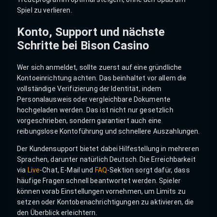
Spiel zu verlieren.
Konto, Support und nächste
Schritte bei Bison Casino
Wer sich anmeldet, sollte zuerst auf eine gründliche
Kontoeinrichtung achten. Das beinhaltet vor allem die
vollständige Verifizierung der Identität, indem
Personalausweis oder vergleichbare Dokumente
hochgeladen werden. Das ist nicht nur gesetzlich
vorgeschrieben, sondern garantiert auch eine
reibungslose Kontoführung und schnellere Auszahlungen.
Der Kundensupport bietet dabei Hilfestellung in mehreren
Sprachen, darunter natürlich Deutsch. Die Erreichbarkeit
via
Live
-Chat, E-Mail und
FAQ
-Sektion sorgt dafür, dass
häufige Fragen schnell beantwortet werden. Spieler
können vorab Einstellungen vornehmen, um Limits zu
setzen oder Kontobenachrichtigungen zu aktivieren, die
den Überblick erleichtern.