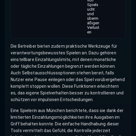
von
Spiels
ucht
und
überm
äßigen
Verlust
en
Die Betreiber bieten zudem praktische Werkzeuge für
verantwortungsbewusstes Spielen an. Dazu gehören
einstellbare Einzahlungslimits, mit denen monatliche
oder tägliche Einzahlungen begrenzt werden können.
Auch Selbstausschlussoptionen stehen bereit, falls
Nutzer eine Pause einlegen oder das Spiel vorübergehend
komplett stoppen wollen. Diese Funktionen erleichtern
es, das eigene Spielverhalten besser zu kontrollieren und
schützen vor impulsiven Entscheidungen.
Eine Spielerin aus München berichtete, dass sie dank der
limitierten Einzahlungsmöglichkeiten ihre Ausgaben im
Griff behalten konnte. Die einfache Handhabung dieser
Tools vermittelt das Gefühl, die Kontrolle jederzeit