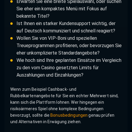
Erwarten Sie eine breite Spielauswahl, oder suchen
Sie eher ein kompaktes Menü mit Fokus auf
bekannte Titel?
Ist Ihnen ein starker Kundensupport wichtig, der
auf Deutsch kommuniziert und schnell reagiert?
Wollen Sie von VIP-Boni und speziellen
Treueprogrammen profitieren, oder bevorzugen Sie
eher unkomplizierte Standardangebote?
Wie hoch sind Ihre geplanten Einsätze im Vergleich
zu den vom Casino gesetzten Limits für
Auszahlungen und Einzahlungen?
Wenn zum Beispiel Cashback- und
Rubbelkartenangebote für Sie ein echter Mehrwert sind,
kann sich die Plattform lohnen. Wer hingegen ein
risikoärmeres Spiel ohne komplexe Bedingungen
bevorzugt, sollte die
Bonusbedingungen
genau prüfen
und Alternativen in Erwägung ziehen.