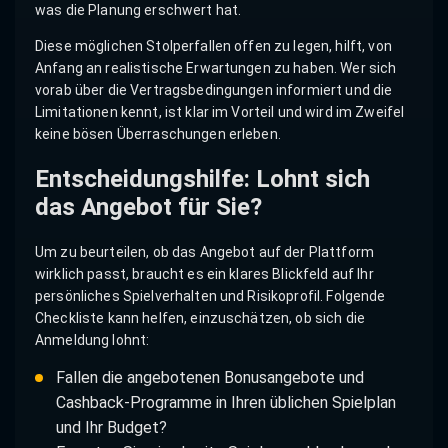
was die Planung erschwert hat.
Diese möglichen Stolperfallen offen zu legen, hilft, von
Anfang an realistische Erwartungen zu haben. Wer sich
vorab über die Vertragsbedingungen informiert und die
Limitationen kennt, ist klar im Vorteil und wird im Zweifel
keine bösen Überraschungen erleben.
Entscheidungshilfe: Lohnt sich
das Angebot für Sie?
Um zu beurteilen, ob das Angebot auf der Plattform
wirklich passt, braucht es ein klares Blickfeld auf Ihr
persönliches Spielverhalten und Risikoprofil. Folgende
Checkliste kann helfen, einzuschätzen, ob sich die
Anmeldung lohnt:
Fallen die angebotenen Bonusangebote und
Cashback-Programme in Ihren üblichen Spielplan
und Ihr Budget?