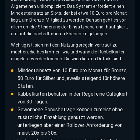
Allgemeinen unkompliziert. Das System erfordert einen
Mindesteinsatz an Slots, der bei etwa 10 Euro pro Monat
liegt, um Bronze-Mitglied zu werden. Danach geht es vor
allem um die Steigerung der Einsatzhöhe und -häufigkeit,
um auf die nächsthöheren Ebenen zu gelangen.
Wichtig ist, sich mit den Nutzungsregeln vertraut zu
machen, die bestimmen, wie und wann die Rubbelkarten
eingelöst werden können. Die wichtigsten Details sind:
Mindesteinsatz von 10 Euro pro Monat für Bronze,
50 Euro für Silber und jeweils steigend für höhere
Stufen.
Rubbelkarten behalten in der Regel eine Gültigkeit
von 30 Tagen.
Gewonnene Bonusbeträge können zumeist ohne
zusätzliche Einzahlung genutzt werden,
unterliegen aber einer Rollover-Anforderung von
meist 20x bis 30x.