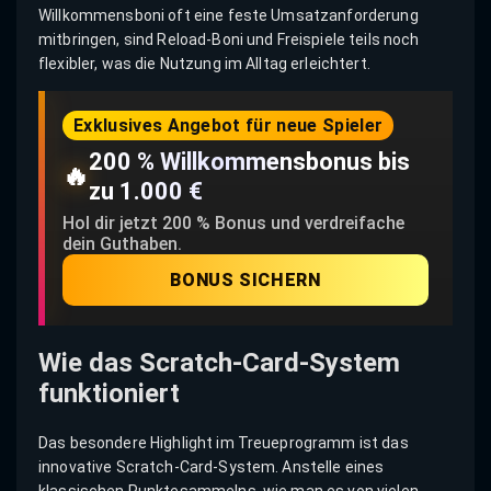
Willkommensboni oft eine feste Umsatzanforderung
mitbringen, sind Reload-Boni und Freispiele teils noch
flexibler, was die Nutzung im Alltag erleichtert.
Exklusives Angebot für neue Spieler
200 % Willkommensbonus bis
🔥
zu 1.000 €
Hol dir jetzt 200 % Bonus und verdreifache
dein Guthaben.
BONUS SICHERN
Wie das Scratch-Card-System
funktioniert
Das besondere Highlight im Treueprogramm ist das
innovative Scratch-Card-System. Anstelle eines