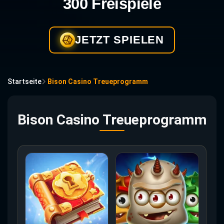
300 Freispiele
JETZT SPIELEN
Startseite
Bison Casino Treueprogramm
Bison Casino Treueprogramm