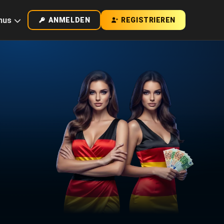
nus
ANMELDEN
REGISTRIEREN