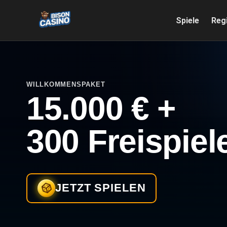
Spiele
Reg
WILLKOMMENSPAKET
15.000 € +
300 Freispiel
JETZT SPIELEN