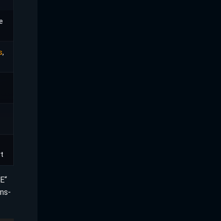
e
s
,
t
E“
ens-