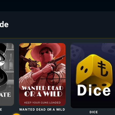
ode
TE
WANTED DEAD OR A WILD
DICE