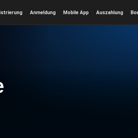
istrierung
Anmeldung
Mobile App
Auszahlung
Bo
e