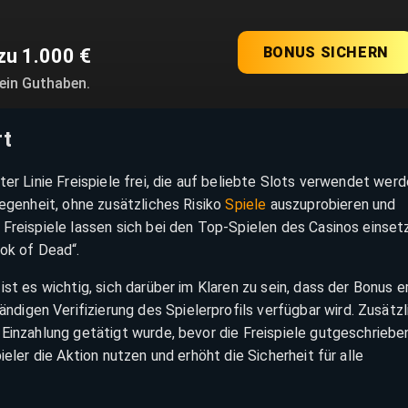
BONUS SICHERN
zu 1.000 €
dein Guthaben.
rt
ter Linie Freispiele frei, die auf beliebte Slots verwendet wer
legenheit, ohne zusätzliches Risiko
Spiele
auszuprobieren und
 Freispiele lassen sich bei den Top-Spielen des Casinos einset
ook of Dead“.
st es wichtig, sich darüber im Klaren zu sein, dass der Bonus e
ändigen Verifizierung des Spielerprofils verfügbar wird. Zusätzl
 Einzahlung getätigt wurde, bevor die Freispiele gutgeschriebe
ieler die Aktion nutzen und erhöht die Sicherheit für alle