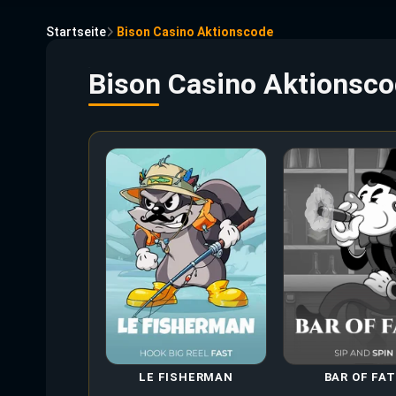
Startseite
Bison Casino Aktionscode
Bison Casino Aktionsc
LE FISHERMAN
BAR OF FA