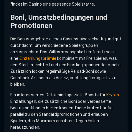
findet im Casino eine passende Spielstätte.
Boni, Umsatzbedingungen und
Promotionen
Die Bonusangebote dieses Casinos sind vielseitig und gut
durchdacht, um verschiedene Spielergruppen
anzusprechen. Das Willkommenspaket umfasst meist
eine
Einzahlungsprämie
kombiniert mit Freispielen, was
den Start erleichtert und den Einstieg spannender macht.
Zusätzlich locken regelmäßige Reload-Boni sowie
Cashback-Aktionen als Anreiz, auch langfristig aktiv zu
bleiben.
Ein interessantes Detail sind spezielle Boosts für
Krypto
-
Einzahlungen, die zusätzliche Boni oder verbesserte
Bonuskonditionen bieten können. Diese laufen häufig
parallel zu den Standardpromotionen und erlauben
Spielern, das Maximum aus ihren Regen Fällen
herauszuholen.