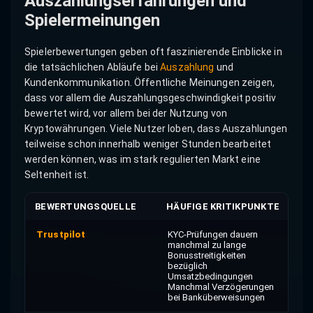
Auszahlungserfahrungen und
Spielermeinungen
Spielerbewertungen geben oft faszinierende Einblicke in
die tatsächlichen Abläufe bei
Auszahlung
und
Kundenkommunikation. Öffentliche Meinungen zeigen,
dass vor allem die Auszahlungsgeschwindigkeit positiv
bewertet wird, vor allem bei der Nutzung von
Kryptowährungen. Viele Nutzer loben, dass Auszahlungen
teilweise schon innerhalb weniger Stunden bearbeitet
werden können, was im stark regulierten Markt eine
Seltenheit ist.
BEWERTUNGSQUELLE
HÄUFIGE KRITIKPUNKTE
PO
Trustpilot
KYC-Prüfungen dauern
Sc
manchmal zu lange
Kr
Bonusstreitigkeiten
Hi
bezüglich
Pr
Umsatzbedingungen
Fa
Manchmal Verzögerungen
Be
bei Banküberweisungen