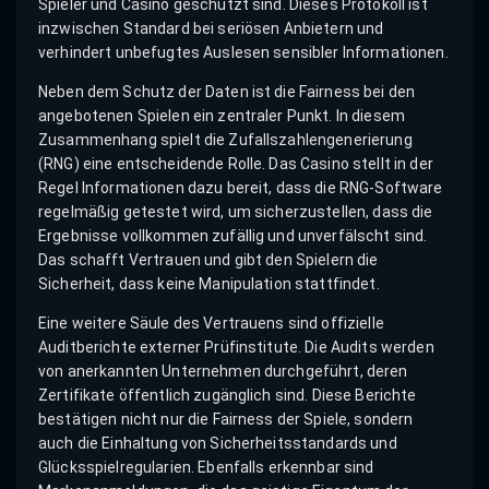
Spieler und Casino geschützt sind. Dieses Protokoll ist
inzwischen Standard bei seriösen Anbietern und
verhindert unbefugtes Auslesen sensibler Informationen.
Neben dem Schutz der Daten ist die Fairness bei den
angebotenen Spielen ein zentraler Punkt. In diesem
Zusammenhang spielt die Zufallszahlengenerierung
(RNG) eine entscheidende Rolle. Das Casino stellt in der
Regel Informationen dazu bereit, dass die RNG-Software
regelmäßig getestet wird, um sicherzustellen, dass die
Ergebnisse vollkommen zufällig und unverfälscht sind.
Das schafft Vertrauen und gibt den Spielern die
Sicherheit, dass keine Manipulation stattfindet.
Eine weitere Säule des Vertrauens sind offizielle
Auditberichte externer Prüfinstitute. Die Audits werden
von anerkannten Unternehmen durchgeführt, deren
Zertifikate öffentlich zugänglich sind. Diese Berichte
bestätigen nicht nur die Fairness der Spiele, sondern
auch die Einhaltung von Sicherheitsstandards und
Glücksspielregularien. Ebenfalls erkennbar sind