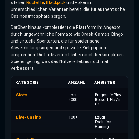
stehen
Roulette
,
Blackjack
und Poker in
unterschiedlichen Varianten bereit, die für authentische
Casinoatmosphäre sorgen.
Darüber hinaus komplettiert die Plattform ihr Angebot
durch ungewöhnliche Formate wie Crash-Games, Bingo
und virtuelle Sportarten, die für spielerische
Abwechslung sorgen und spezielle Zielgruppen
ansprechen. Die Ladezeiten bleiben auch bei komplexen
Spielen gering, was das Nutzererlebnis nochmal
verbessert.
KATEGORIE
ANZAHL
ANBIETER
Slots
über
Pragmatic Play,
2000
Betsoft, Play’n
GO
Live-Casino
100+
Ezugi,
Evolution
Gaming