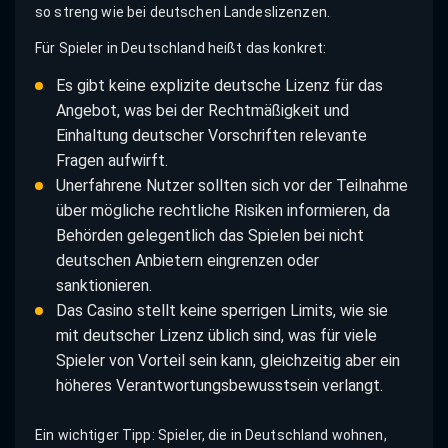
so streng wie bei deutschen Landeslizenzen.
Für Spieler in Deutschland heißt das konkret:
Es gibt keine explizite deutsche Lizenz für das
Angebot, was bei der Rechtmäßigkeit und
Einhaltung deutscher Vorschriften relevante
Fragen aufwirft.
Unerfahrene Nutzer sollten sich vor der Teilnahme
über mögliche rechtliche Risiken informieren, da
Behörden gelegentlich das Spielen bei nicht
deutschen Anbietern eingrenzen oder
sanktionieren.
Das Casino stellt keine sperrigen Limits, wie sie
mit deutscher Lizenz üblich sind, was für viele
Spieler von Vorteil sein kann, gleichzeitig aber ein
höheres Verantwortungsbewusstsein verlangt.
Ein wichtiger Tipp: Spieler, die in Deutschland wohnen,