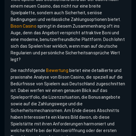
einem neuen Casino, das nicht nur eine breite
Spielpalette, sondern auch Sicherheit, seriöse
Bedingungen und verlässliche Zahlungsoptionen bietet.
Bison Casino
springt in diesem Zusammenhang oft ins
Auge, denn das Angebot verspricht attraktive Boni und
eine moderne, benutzerfreundliche Plattform. Doch lohnt
sich das Spielen hier wirklich, wenn man auf deutsche
Regularien und persönliche Sicherheitsansprüche Wert
legt?
Die nachfolgende
Bewertung
bietet eine detaillierte und
praxisnahe Analyse von Bison Casino, die speziell auf die
Bedürfnisse von Spielern aus Deutschland zugeschnitten
ist. Dabei werfen wir einen genauen Blick auf das
Spieleportfolio, die Lizenzsituation, die Bonusangebote
sowie auf die Zahlungswege und die
Sicherheitsmechanismen. Am Ende dieses Abschnitts
haben Interessierte ein klares Bild davon, ob diese
Spielstätte mit ihren Anforderungen harmoniert und
welche Kniffe bei der Kontoeröffnung oder der ersten