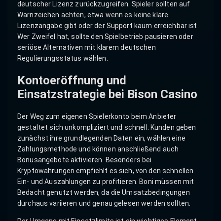
deutscher Lizenz zurückzugreifen. Spieler sollten auf
Warnzeichen achten, etwa wenn es keine klare
Lizenzangabe gibt oder der Support kaum erreichbar ist.
Wer Zweifel hat, sollte den Spielbetrieb pausieren oder
seriöse Alternativen mit klarem deutschen
Regulierungsstatus wählen.
Kontoeröffnung und
Einsatzstrategie bei Bison Casino
Der Weg zum eigenen Spielerkonto beim Anbieter
gestaltet sich unkompliziert und schnell. Kunden geben
zunächst ihre grundlegenden Daten ein, wählen eine
Zahlungsmethode und können anschließend auch
Bonusangebote aktivieren. Besonders bei
Kryptowährungen empfiehlt es sich, von den schnellen
Ein- und Auszahlungen zu profitieren. Boni müssen mit
Bedacht genutzt werden, da die Umsatzbedingungen
durchaus variieren und genau gelesen werden sollten.
Der Umgang mit Einsatzlimits ist ein wichtiges Element