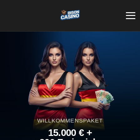
WILLKOMMENSPAKET
15.000 € +