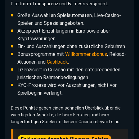
Plattform Transparenz und Fairness verspricht.
Große Auswahl an Spielautomaten, Live-Casino-
Spielen und Spezialangeboten.
Akzeptiert Einzahlungen in Euro sowie über
Kryptowährungen.
Ein- und Auszahlungen ohne zusätzliche Gebühren.
Bonusprogramme mit
Willkommensbonus
, Reload-
Aktionen und
Cashback
.
Lizenzisiert in Curacao mit den entsprechenden
juristischen Rahmenbedingungen.
KYC-Prozess wird vor Auszahlungen, nicht vor
Spielbeginn verlangt.
Diese Punkte geben einen schnellen Überblick über die
wichtigsten Aspekte, die beim Einstieg und beim
längerfristigen Spielen in diesem Casino relevant sind.