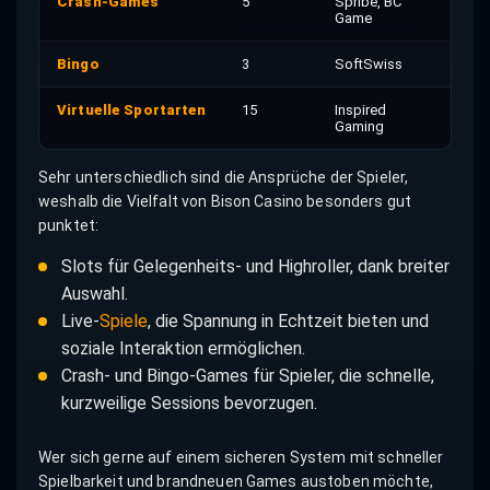
Crash-Games
5
Spribe, BC
Game
Bingo
3
SoftSwiss
Virtuelle Sportarten
15
Inspired
Gaming
Sehr unterschiedlich sind die Ansprüche der Spieler,
weshalb die Vielfalt von Bison Casino besonders gut
punktet:
Slots für Gelegenheits- und Highroller, dank breiter
Auswahl.
Live-
Spiele
, die Spannung in Echtzeit bieten und
soziale Interaktion ermöglichen.
Crash- und Bingo-Games für Spieler, die schnelle,
kurzweilige Sessions bevorzugen.
Wer sich gerne auf einem sicheren System mit schneller
Spielbarkeit und brandneuen Games austoben möchte,