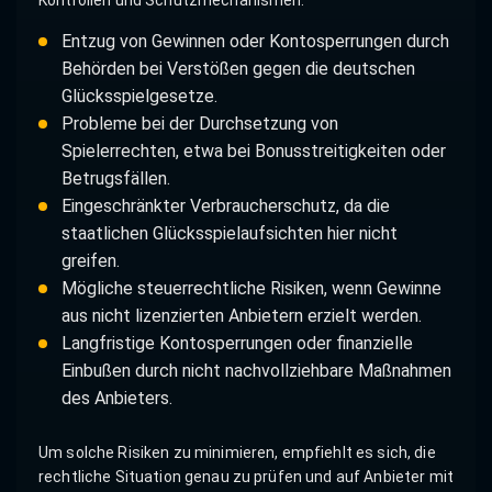
Kontrollen und Schutzmechanismen.
Entzug von Gewinnen oder Kontosperrungen durch
Behörden bei Verstößen gegen die deutschen
Glücksspielgesetze.
Probleme bei der Durchsetzung von
Spielerrechten, etwa bei Bonusstreitigkeiten oder
Betrugsfällen.
Eingeschränkter Verbraucherschutz, da die
staatlichen Glücksspielaufsichten hier nicht
greifen.
Mögliche steuerrechtliche Risiken, wenn Gewinne
aus nicht lizenzierten Anbietern erzielt werden.
Langfristige Kontosperrungen oder finanzielle
Einbußen durch nicht nachvollziehbare Maßnahmen
des Anbieters.
Um solche Risiken zu minimieren, empfiehlt es sich, die
rechtliche Situation genau zu prüfen und auf Anbieter mit