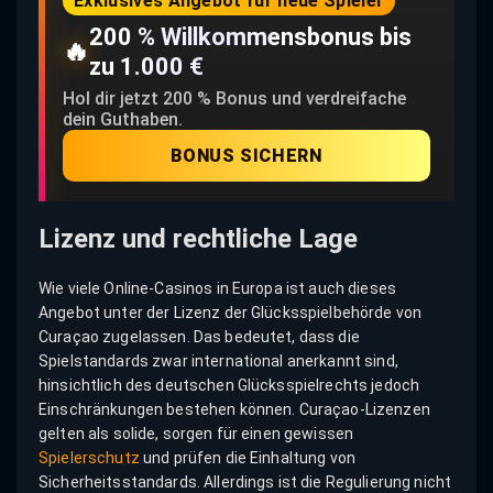
Exklusives Angebot für neue Spieler
200 % Willkommensbonus bis
🔥
zu 1.000 €
Hol dir jetzt 200 % Bonus und verdreifache
dein Guthaben.
BONUS SICHERN
Lizenz und rechtliche Lage
Wie viele Online-Casinos in Europa ist auch dieses
Angebot unter der Lizenz der Glücksspielbehörde von
Curaçao zugelassen. Das bedeutet, dass die
Spielstandards zwar international anerkannt sind,
hinsichtlich des deutschen Glücksspielrechts jedoch
Einschränkungen bestehen können. Curaçao-Lizenzen
gelten als solide, sorgen für einen gewissen
Spielerschutz
und prüfen die Einhaltung von
Sicherheitsstandards. Allerdings ist die Regulierung nicht