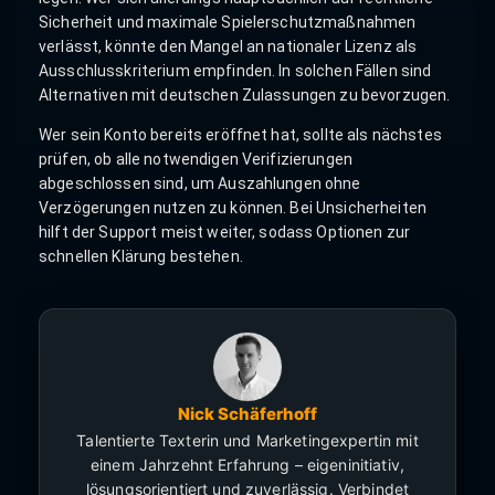
Sicherheit und maximale Spielerschutzmaßnahmen
verlässt, könnte den Mangel an nationaler Lizenz als
Ausschlusskriterium empfinden. In solchen Fällen sind
Alternativen mit deutschen Zulassungen zu bevorzugen.
Wer sein Konto bereits eröffnet hat, sollte als nächstes
prüfen, ob alle notwendigen Verifizierungen
abgeschlossen sind, um Auszahlungen ohne
Verzögerungen nutzen zu können. Bei Unsicherheiten
hilft der Support meist weiter, sodass Optionen zur
schnellen Klärung bestehen.
Nick Schäferhoff
Talentierte Texterin und Marketingexpertin mit
einem Jahrzehnt Erfahrung – eigeninitiativ,
lösungsorientiert und zuverlässig. Verbindet