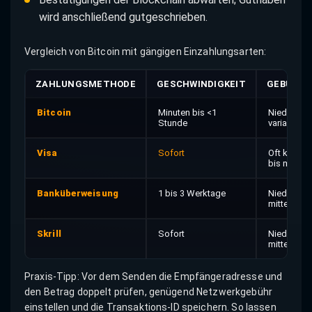
wird anschließend gutgeschrieben.
Vergleich von Bitcoin mit gängigen Einzahlungsarten:
ZAHLUNGSMETHODE
GESCHWINDIGKEIT
GEBÜHRE
Bitcoin
Minuten bis <1
Niedrig
Stunde
variabel
Visa
Sofort
Oft keine
bis mittel
Banküberweisung
1 bis 3 Werktage
Niedrig bis
mittel
Skrill
Sofort
Niedrig bis
mittel
Praxis-Tipp: Vor dem Senden die Empfängeradresse und
den Betrag doppelt prüfen, genügend Netzwerkgebühr
einstellen und die Transaktions-ID speichern. So lassen