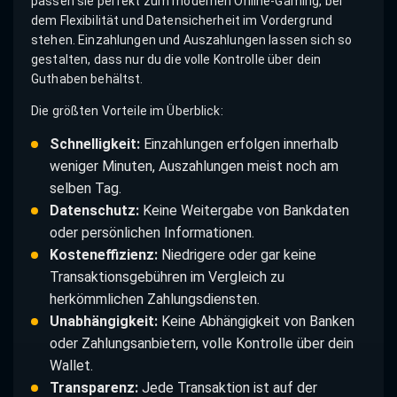
passen sie perfekt zum modernen Online-Gaming, bei
dem Flexibilität und Datensicherheit im Vordergrund
stehen. Einzahlungen und Auszahlungen lassen sich so
gestalten, dass nur du die volle Kontrolle über dein
Guthaben behältst.
Die größten Vorteile im Überblick:
Schnelligkeit:
Einzahlungen erfolgen innerhalb
weniger Minuten, Auszahlungen meist noch am
selben Tag.
Datenschutz:
Keine Weitergabe von Bankdaten
oder persönlichen Informationen.
Kosteneffizienz:
Niedrigere oder gar keine
Transaktionsgebühren im Vergleich zu
herkömmlichen Zahlungsdiensten.
Unabhängigkeit:
Keine Abhängigkeit von Banken
oder Zahlungsanbietern, volle Kontrolle über dein
Wallet.
Transparenz:
Jede Transaktion ist auf der