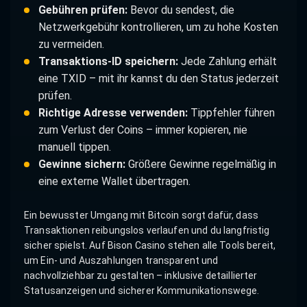
Gebühren prüfen:
Bevor du sendest, die
Netzwerkgebühr kontrollieren, um zu hohe Kosten
zu vermeiden.
Transaktions-ID speichern:
Jede Zahlung erhält
eine TXID – mit ihr kannst du den Status jederzeit
prüfen.
Richtige Adresse verwenden:
Tippfehler führen
zum Verlust der Coins – immer kopieren, nie
manuell tippen.
Gewinne sichern:
Größere Gewinne regelmäßig in
eine externe Wallet übertragen.
Ein bewusster Umgang mit Bitcoin sorgt dafür, dass
Transaktionen reibungslos verlaufen und du langfristig
sicher spielst. Auf Bison Casino stehen alle Tools bereit,
um Ein- und Auszahlungen transparent und
nachvollziehbar zu gestalten – inklusive detaillierter
Statusanzeigen und sicherer Kommunikationswege.