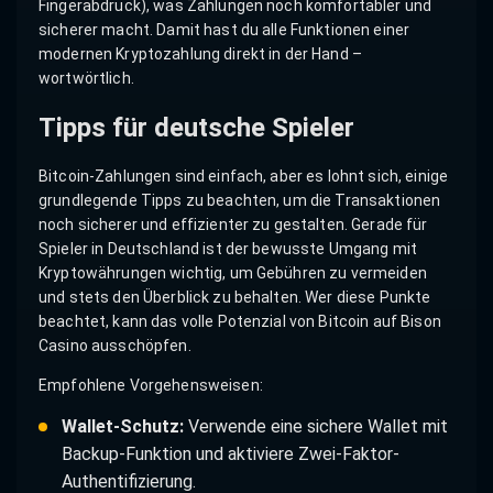
Fingerabdruck), was Zahlungen noch komfortabler und
sicherer macht. Damit hast du alle Funktionen einer
modernen Kryptozahlung direkt in der Hand –
wortwörtlich.
Tipps für deutsche Spieler
Bitcoin-Zahlungen sind einfach, aber es lohnt sich, einige
grundlegende Tipps zu beachten, um die Transaktionen
noch sicherer und effizienter zu gestalten. Gerade für
Spieler in Deutschland ist der bewusste Umgang mit
Kryptowährungen wichtig, um Gebühren zu vermeiden
und stets den Überblick zu behalten. Wer diese Punkte
beachtet, kann das volle Potenzial von Bitcoin auf Bison
Casino ausschöpfen.
Empfohlene Vorgehensweisen:
Wallet-Schutz:
Verwende eine sichere Wallet mit
Backup-Funktion und aktiviere Zwei-Faktor-
Authentifizierung.