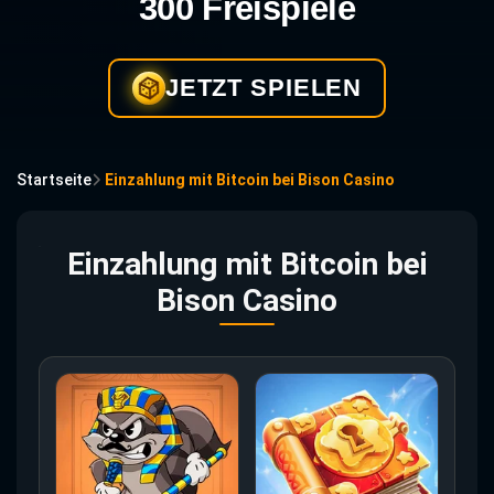
300 Freispiele
JETZT SPIELEN
Startseite
Einzahlung mit Bitcoin bei Bison Casino
Einzahlung mit Bitcoin bei
Bison Casino