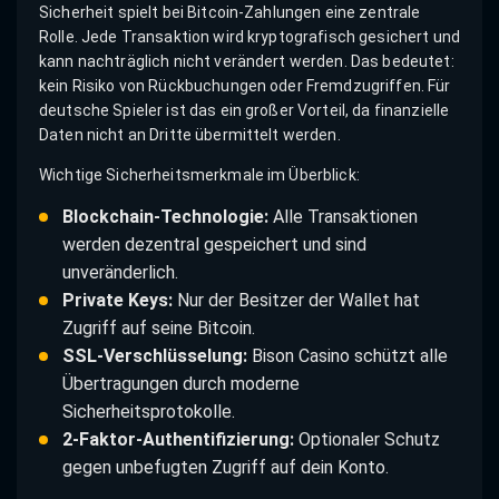
Sicherheit spielt bei Bitcoin-Zahlungen eine zentrale
Rolle. Jede Transaktion wird kryptografisch gesichert und
kann nachträglich nicht verändert werden. Das bedeutet:
kein Risiko von Rückbuchungen oder Fremdzugriffen. Für
deutsche Spieler ist das ein großer Vorteil, da finanzielle
Daten nicht an Dritte übermittelt werden.
Wichtige Sicherheitsmerkmale im Überblick:
Blockchain-Technologie:
Alle Transaktionen
werden dezentral gespeichert und sind
unveränderlich.
Private Keys:
Nur der Besitzer der Wallet hat
Zugriff auf seine Bitcoin.
SSL-Verschlüsselung:
Bison Casino schützt alle
Übertragungen durch moderne
Sicherheitsprotokolle.
2-Faktor-Authentifizierung:
Optionaler Schutz
gegen unbefugten Zugriff auf dein Konto.