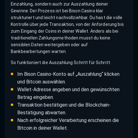
Einzahlung, sondern auch zur Auszahlung deiner
Gewinne. Der Prozess ist bei Bison Casino klar
strukturiert und leicht nachvollziehbar. Du hast die volle
Kontrolle über jede Transaktion, von der Anforderung bis
zum Eingang der Coins in deiner Wallet. Anders als bei
traditionellen Zahlungsmethoden musst du keine
sensiblen Daten weitergeben oder auf
Bankbearbeitungen warten.
So funktioniert die Auszahlung Schritt für Schritt:
Im Bison Casino-Konto auf „Auszahlung“ klicken
und Bitcoin auswählen.
Wallet-Adresse angeben und den gewünschten
Betrag eingeben.
Transaktion bestätigen und die Blockchain-
Bestätigung abwarten.
Nach erfolgreicher Verarbeitung erscheinen die
Bitcoin in deiner Wallet.