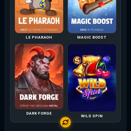
LE PHARAOH
MAGIC BOOST
DARK FORGE
WILD SPIN