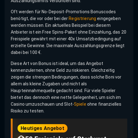
Auszahlungslimits verbunden sind.
Oft werden für No-Deposit-Promotions Bonuscodes
benötigt, die vor oder bei der
Registrierung
eingegeben
werden müssen. Ein aktuelles Beispiel bei diesem
Anbieter ist ein Free Spins-Paket ohne Einzahlung, das 20
Freispiele gewährt mit einer 40x Umsatzbedingung auf
erzielte Gewinne. Die maximale Auszahlungsgrenze liegt
dabei bei 100 €.
Diese Art von Bonus ist ideal, um das Angebot
kennenzulernen, ohne Geld zu riskieren. Gleichzeitig
zeigen die strengen Bedingungen, dass solche Boni vor
allem als kleine Zugaben und nicht als
Haupteinnahmequelle gedacht sind. Für viele Spieler
bietet das dennoch eine nette Gelegenheit, um sich im
Casino umzuschauen und Slot-
Spiele
ohne finanzielles
Risiko zu testen.
Heutiges Angebot