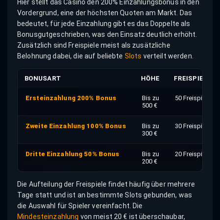
Hier stellt das Casino den 200% Einzahlungsbonus in den
Vordergrund, eine der höchsten Quoten am Markt. Das
bedeutet, für jede Einzahlung gibt es das Doppelte als
Bonusgutgeschrieben, was den Einsatz deutlich erhöht.
Zusätzlich sind Freispiele meist als zusätzliche
Belohnung dabei, die auf beliebte
Slots
verteilt werden.
BONUSART
HÖHE
FREISPIELE
Ersteinzahlung
200% Bonus
Bis zu
50 Freispiele
500 €
Zweite Einzahlung
100% Bonus
Bis zu
30 Freispiele
300 €
Dritte Einzahlung 50% Bonus
Bis zu
20 Freispiele
200 €
Die Aufteilung der Freispiele findet häufig über mehrere
Tage statt und ist an bestimmte Slots gebunden, was
die Auswahl für Spieler vereinfacht. Die
Mindesteinzahlung
von meist 20 € ist überschaubar,