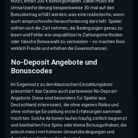
nutzt, erhält 200 € Bonusguthaben. Dabei muss die
Umsatzanforderung beispielsweise 30-mal auf den
Bonusbetrag erfüllt werden, was eine realistische, wenn
auch anspruchsvolle Herausforderung darstellt. Spieler
sollten sich die Zeit nehmen, die Bedingungen genau zu
lesen und Fehler wie unqualifizierte Zahlungsmethoden
oder falsche Bonuswahl zu vermeiden – so machen Boni
wirklich Freude und erhöhen die Gewinnchancen.
No-Deposit Angebote und
Bonuscodes
Im Gegensatz zu den klassischen Einzahlungsboni
präsentiert das Casino auch parteiweise No-Deposit-
Angebote. Diese sind besonders für Spieler aus
Deutschland interessant, die ohne eigenes Risiko und
ohne vorherige Einzahlung erste Erfahrungen sammeln
möchten. Solche Aktionen laufen häufig zeitlich begrenzt
und beinhalten Free Spins oder kleine Bonusguthaben, die
jedoch meist mit höheren Umsatzbedingungen und