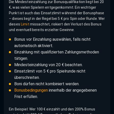
Die Mindesteinzahlung zur Bonusqualifikation liegt bei 20
€, was vielen Spielern entgegenkommt. Ein wichtiger
Punkt ist auch das Einsatzlimit während der Bonusphase
– dieses liegt in der Regel bei 5 € pro Spin oder Runde. Wer
dieses
Limit
missachtet, riskiert den Verlust des Bonus
und eventuell bereits erzielter Gewinne.
Bonus vor Einzahlung auswählen, falls nicht
automatisch aktiviert.
Einzahlung mit qualifizierten Zahlungsmethoden
tätigen.
Mindesteinzahlung von 20 € beachten.
Einsatzlimit von 5 € pro Spielrunde nicht
überschreiten.
Boni dürfen nicht kombiniert werden.
Bonusbedingungen
innerhalb der angegebenen
Frist erfüllen.
Ein Beispiel: Wer 100 € einzahlt und den 200% Bonus