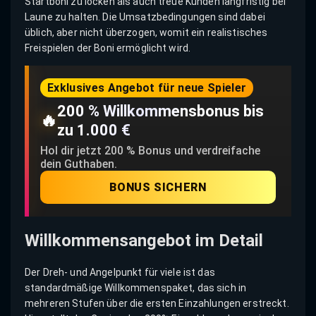
Startboni zu locken als auch treue Kunden langfristig bei
Laune zu halten. Die Umsatzbedingungen sind dabei
üblich, aber nicht überzogen, womit ein realistisches
Freispielen der Boni ermöglicht wird.
Exklusives Angebot für neue Spieler
200 % Willkommensbonus bis
🔥
zu 1.000 €
Hol dir jetzt 200 % Bonus und verdreifache
dein Guthaben.
BONUS SICHERN
Willkommensangebot im Detail
Der Dreh- und Angelpunkt für viele ist das
standardmäßige Willkommenspaket, das sich in
mehreren Stufen über die ersten Einzahlungen erstreckt.