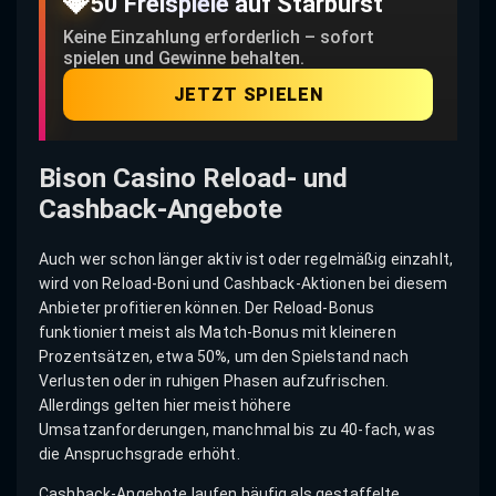
💎
50 Freispiele auf Starburst
Keine Einzahlung erforderlich – sofort
spielen und Gewinne behalten.
JETZT SPIELEN
Bison Casino Reload- und
Cashback-Angebote
Auch wer schon länger aktiv ist oder regelmäßig einzahlt,
wird von Reload-Boni und Cashback-Aktionen bei diesem
Anbieter profitieren können. Der Reload-Bonus
funktioniert meist als Match-Bonus mit kleineren
Prozentsätzen, etwa 50%, um den Spielstand nach
Verlusten oder in ruhigen Phasen aufzufrischen.
Allerdings gelten hier meist höhere
Umsatzanforderungen, manchmal bis zu 40-fach, was
die Anspruchsgrade erhöht.
Cashback-Angebote laufen häufig als gestaffelte