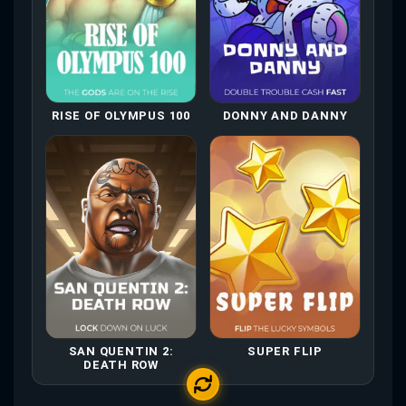
RISE OF OLYMPUS 100
DONNY AND DANNY
SUPER FLIP
SAN QUENTIN 2:
DEATH ROW