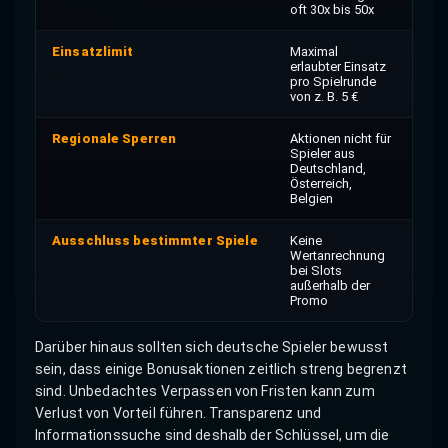
oft 30x bis 50x
Einsatzlimit
Maximal
Eins
erlaubter Einsatz
Spie
pro Spielrunde
Gew
von z. B. 5 €
Regionale Sperren
Aktionen nicht für
Mind
Spieler aus
zahl
Deutschland,
Österreich,
Belgien
Ausschluss bestimmter Spiele
Keine
Ein
Wertanrechnung
Spi
bei Slots
außerhalb der
Promo
Darüber hinaus sollten sich deutsche Spieler bewusst
sein, dass einige Bonusaktionen zeitlich streng begrenzt
sind. Unbedachtes Verpassen von Fristen kann zum
Verlust von Vorteil führen. Transparenz und
Informationssuche sind deshalb der Schlüssel, um die