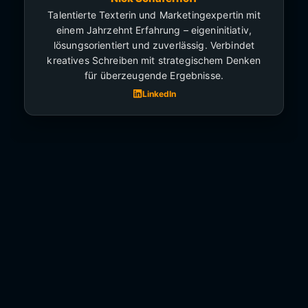
Talentierte Texterin und Marketingexpertin mit
einem Jahrzehnt Erfahrung – eigeninitiativ,
lösungsorientiert und zuverlässig. Verbindet
kreatives Schreiben mit strategischem Denken
für überzeugende Ergebnisse.
LinkedIn