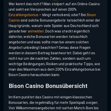
Wer kennt das nicht? Man stolpert auf ein Online-Casino
und sieht ein Versprechen auf einen 200%
Einzahlungsbonus
– klingt verlockend, oder? Bei
Bison
Casino
sind solche Bonusangebote tatsächlich einer der
Hauptgründe, warum viele Spieler aus Deutschland sich
gerade hier
anmelden
. Doch was steckt eigentlich
dahinter, welche Bonusarten werden tatsächlich
angeboten und was sollte man bei einem solchen
Angebot unbedingt beachten? Genau diese Fragen
werden in diesem Beitrag beantwortet. Dabei geht es
nicht nur um die nackten Zahlen, sondern auch um
wichtige Bedingungen, Risiken und praktische Tipps, wie
man das Maximum aus dem 200% Einzahlungsbonus bei
Bison Casino herausholen kann.
Bison Casino Bonusübersicht
Im Kern punktet das Casino mit einigen klassischen
Bonusarten, die regelmäßig für mehr Spielspaß sorgen.
Von Willkommensangeboten mit satten Match-Boni bis