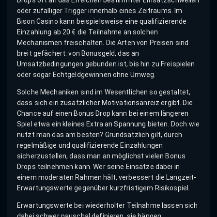
Drops oft an das Erreichen bestimmter Einsatzschwellen
oder zufälliger Trigger innerhalb eines Zeitraums. Im
Bison Casino kann beispielsweise eine qualifizierende
Einzahlung ab 20 € die Teilnahme an solchen
Mechanismen freischalten. Die Arten von Preisen sind
breit gefächert: von Bonusgeld, das an
Umsatzbedingungen gebunden ist, bis hin zu Freispielen
oder sogar Echtgeldgewinnen ohne Umweg.
Solche Mechaniken sind im Wesentlichen so gestaltet,
dass sich ein zusätzlicher Motivationsanreiz ergibt. Die
Chance auf einen Bonus Drop kann bei einem längeren
Spiel etwa ein kleines Extra an Spannung bieten. Doch wie
nutzt man das am besten? Grundsätzlich gilt, durch
regelmäßige und qualifizierende Einzahlungen
sicherzustellen, dass man an möglichst vielen Bonus
Drops teilnehmen kann. Wer seine Einsätze dabei in
einem moderaten Rahmen hält, verbessert die Langzeit-
Erwartungswerte gegenüber kurzfristigem Risikospiel.
Erwartungswerte bei wiederholter Teilnahme lassen sich
dabei schwer pauschal definieren, sie hängen