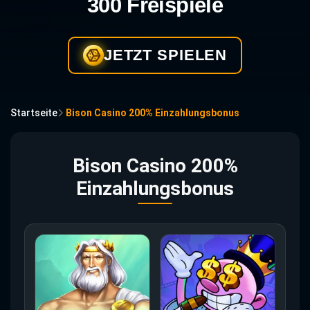
300 Freispiele
JETZT SPIELEN
Startseite
Bison Casino 200% Einzahlungsbonus
Bison Casino 200%
Einzahlungsbonus