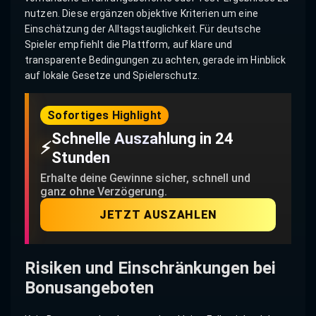
nutzen. Diese ergänzen objektive Kriterien um eine
Einschätzung der Alltagstauglichkeit. Für deutsche
Spieler empfiehlt die Plattform, auf klare und
transparente Bedingungen zu achten, gerade im Hinblick
auf lokale Gesetze und Spielerschutz.
Sofortiges Highlight
Schnelle Auszahlung in 24
⚡
Stunden
Erhalte deine Gewinne sicher, schnell und
ganz ohne Verzögerung.
JETZT AUSZAHLEN
Risiken und Einschränkungen bei
Bonusangeboten