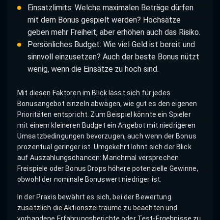
Einsatzlimits: Welche maximalen Beträge dürfen
mit dem Bonus gespielt werden? Hochsätze
geben mehr Freiheit, aber erhöhen auch das Risiko.
Persönliches Budget: Wie viel Geld ist bereit und
sinnvoll einzusetzen? Auch der beste Bonus nützt
wenig, wenn die Einsätze zu hoch sind.
Mit diesen Faktoren im Blick lässt sich für jedes
Bonusangebot einzeln abwägen, wie gut es den eigenen
Prioritäten entspricht. Zum Beispiel könnte ein Spieler
mit einem kleineren Budget ein Angebot mit niedrigeren
Umsatzbedingungen bevorzugen, auch wenn der Bonus
prozentual geringer ist. Umgekehrt lohnt sich der Blick
auf Auszahlungschancen: Manchmal versprechen
Freispiele oder Bonus Drops höhere potenzielle Gewinne,
obwohl der nominale Bonuswert niedriger ist.
In der Praxis bewährt es sich, bei der Bewertung
zusätzlich die Aktionszeiträume zu beachten und
vorhandene Erfahrungsberichte oder Test-Ergebnisse zu