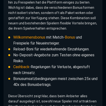
hin zu Freispielen hat die Plattform einiges zu bieten.
Wichtig ist dabei, dass die verschiedenen Bonusformen
nicht isoliert stehen, sondern oft als Paket wirken oder
gestaffelt zur Verfügung stehen. Diese Kombination soll
neuen und bestehenden Spielern flexible Vorteile bringen,
die ihrem Spielverhalten entsprechen.
Willkommensbonus
mit Match-
Bonus
und
Freispiele für Neueinsteiger.
Reload-Boni für wiederkehrende Einzahlungen.
No-Deposit-Angebote zum Testen ohne eigenes
Risiko.
Cashback
-Regelungen für Verluste, abgestuft
nach Umsatz.
Bonusumsatzbedingungen meist zwischen 25x und
40x des Bonusbetrags.
Diese Übersicht zeigt klar, dass beim Anbieter alles
darauf ausgelegt ist, sowohl neue Spieler mit attraktiven