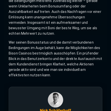
die Bedingungen meistens zuverlässig weiter – gerade
wenn Unklarheiten beim Bonusumfang oder der
Auszahlbarkeit auftreten. Auch das Nachfragen vor einer
Einlösung kann unangenehme Überraschungen
vermeiden. Insgesamt ist ein aufmerksamer und
bewusster Umgang mit Boni der beste Weg, um sie als
echten Mehrwert zu nutzen.
Wer seinen Bonusstatus und die damit verbundenen
Bedingungen im Auge behält, kann die Möglichkeiten des
Bison Casinos bestmöglich ausschöpfen. Ein prüfender
Blick in das Benutzerkonto und der direkte Austausch mit
dem Kundendienst bringen Klarheit, welche Aktionen
gerade aktiv sind und wie man sie individuell am
effektivsten nutzen kann.
Nick Schäferhoff