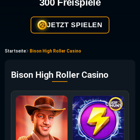
300 Freispiele
JETZT SPIELEN
Startseite
Bison High Roller Casino
Bison High Roller Casino