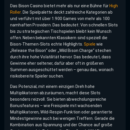
Das Bison Casino bietet mehr als nur eine Bühne für
High
Roller
. Die Spielpalette deckt zahlreiche Kategorien ab
und verführt mit über 1.900 Games von mehr als 100
namhaften Providern. Das bedeutet: Von schnellen Slots
bis zu strategischen Tischspielen bleibt kein Wunsch
offen. Neben bekannten Klassikern sind speziell die
Bison-Themen-Slots echte Highlights.
Spiele
wie
„Release the Bison“ oder „Wild Bison Charge“ stechen
durch ihre hohe Volatilität hervor. Das bedeutet, dass
Gewinne eher seltener, dafür aber oft in größeren
Summen ausgeschüttet werden – genau das, wonach
risikobereite Spieler suchen.
Das Potenzial, mit einem einzigen Dreh hohe
Multiplikatoren abzuräumen, macht diese Slots
besonders reizvoll. Sie bieten abwechslungsreiche
Bonusfeatures – wie Freispiele mit wachsenden
Multiplikatoren, Wild-Respin-Funktion oder garantierte
Mindestgewinne auch bei wenigen Treffern. Gerade die
Kombination aus Spannung und der Chance auf große