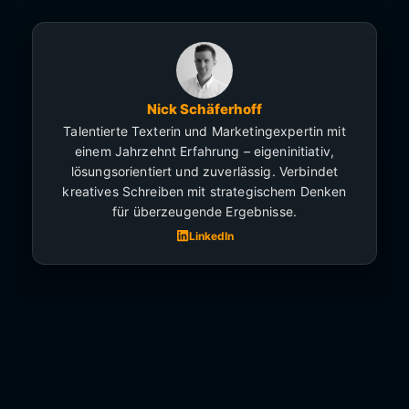
Nick Schäferhoff
Talentierte Texterin und Marketingexpertin mit
einem Jahrzehnt Erfahrung – eigeninitiativ,
lösungsorientiert und zuverlässig. Verbindet
kreatives Schreiben mit strategischem Denken
für überzeugende Ergebnisse.
LinkedIn