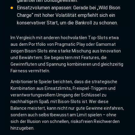
garantierten Bonusgewinnen.
Einsatzvolumen anpassen: Gerade bei „Wild Bison
Charge“ mit hoher Volatilität empfiehlt sich ein
konservativer Start, um die Bankroll zu schonen.
Im Vergleich mit anderen hochvolatilen Top-Slots etwa
aus dem Portfolio von Pragmatic Play oder Gamomat
zeigen Bison-Slots eine starke Mischung aus Innovation
und Bewährtem. Sie begeistern mit Features, die
Gewinnfluten und Spannung kombinieren und gleichzeitig
Fairness vermitteln.
Ambitionierte Spieler berichten, dass die strategische
Kombination aus Einsatzlimits, Freispiel-Triggern und
verantwortungsvollem Umgang der Schlüssel zu
nachhaltigem Spaß mit Bison-Slots ist. Wer diese
Balance meistert, kann nicht nur gute Gewinne einfahren,
sondern auch selbstbewusst am Limit spielen – ohne
sich der Illusion von schnellen, risikofreien Reichwerden
hinzugeben.