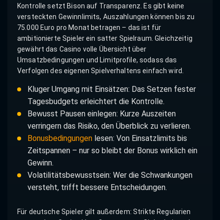
Kontrolle setzt Bison auf Transparenz. Es gibt keine
versteckten Gewinnlimits, Auszahlungen können bis zu
75.000 Euro pro Monat betragen – das ist für
ambitionierte Spieler ein satter Spielraum. Gleichzeitig
gewährt das Casino volle Übersicht über
Umsatzbedingungen und Limitprofile, sodass das
Verfolgen des eigenen Spielverhaltens einfach wird.
Kluger Umgang mit Einsätzen: Das Setzen fester
Tagesbudgets erleichtert die Kontrolle.
Bewusst Pausen einlegen: Kurze Auszeiten
verringern das Risiko, den Überblick zu verlieren.
Bonusbedingungen
lesen: Von Einsatzlimits bis
Zeitspannen – nur so bleibt der Bonus wirklich ein
Gewinn.
Volatilitätsbewusstsein: Wer die Schwankungen
versteht, trifft bessere Entscheidungen.
Für deutsche Spieler gilt außerdem: Strikte Regularien