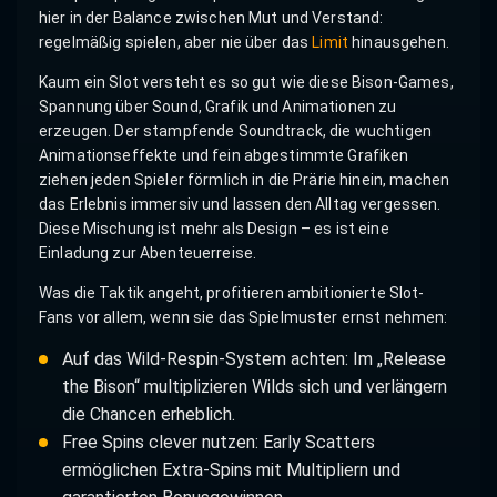
hier in der Balance zwischen Mut und Verstand:
regelmäßig spielen, aber nie über das
Limit
hinausgehen.
Kaum ein Slot versteht es so gut wie diese Bison-Games,
Spannung über Sound, Grafik und Animationen zu
erzeugen. Der stampfende Soundtrack, die wuchtigen
Animationseffekte und fein abgestimmte Grafiken
ziehen jeden Spieler förmlich in die Prärie hinein, machen
das Erlebnis immersiv und lassen den Alltag vergessen.
Diese Mischung ist mehr als Design – es ist eine
Einladung zur Abenteuerreise.
Was die Taktik angeht, profitieren ambitionierte Slot-
Fans vor allem, wenn sie das Spielmuster ernst nehmen:
Auf das Wild-Respin-System achten: Im „Release
the Bison“ multiplizieren Wilds sich und verlängern
die Chancen erheblich.
Free Spins clever nutzen: Early Scatters
ermöglichen Extra-Spins mit Multipliern und