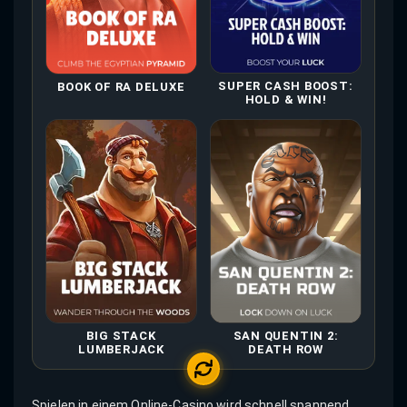
SUPER CASH BOOST:
BOOK OF RA DELUXE
HOLD & WIN!
BIG STACK
SAN QUENTIN 2:
LUMBERJACK
DEATH ROW
Spielen in einem Online-Casino wird schnell spannend,