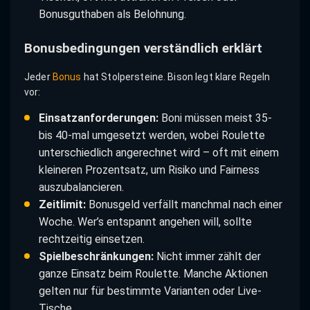
Bonusguthaben als Belohnung.
Bonusbedingungen verständlich erklärt
Jeder
Bonus
hat Stolpersteine. Bison legt klare Regeln
vor:
Einsatzanforderungen:
Boni müssen meist 35-
bis 40-mal umgesetzt werden, wobei Roulette
unterschiedlich angerechnet wird – oft mit einem
kleineren Prozentsatz, um Risiko und Fairness
auszubalancieren.
Zeitlimit:
Bonusgeld verfällt manchmal nach einer
Woche. Wer’s entspannt angehen will, sollte
rechtzeitig einsetzen.
Spielbeschränkungen:
Nicht immer zählt der
ganze Einsatz beim Roulette. Manche Aktionen
gelten nur für bestimmte Varianten oder Live-
Tische.