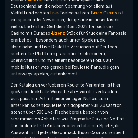
Deutschland an, die neben Spannung vor allem auf
Vielfalt und echtes
Live
-Feeling setzen.
Bison Casino
ist
ein spannender Newcomer, der gerade in dieser Nische
viel zu bieten hat. Seit dem Start 2023 hat sich das
Casino mit Curacao-
Lizenz
Stück für Stück eine Fanbasis
erarbeitet – besonders auch unter Spielern, die
klassische und Live-Roulette-Versionen auf Deutsch
suchen. Die Plattform präsentiert sich modern,
übersichtlich und mit einem besonderen Fokus auf
mobile Nutzer, was gerade bei Roulette-Fans, die gern
unterwegs spielen, gut ankommt.
Der Katalog an verfügbaren Roulette-Varianten ist hier
groß und deckt alle Wünsche ab – von der vertrauten
europäischen Art mit einer einzigen Null bis zum
amerikanischen Roulette mit doppelter Null. Zusätzlich
stehen über 500 Live-Tische bereit, bespielt von
renommierten Anbietern wie Pragmatic Play und NetEnt.
Das bedeutet: Ob Anfänger oder erfahrener Spieler, die
Auswahl trifft jeden Geschmack. Bison Casino orientiert