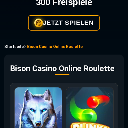
300 Freispiele
JETZT SPIELEN
Startseite
Bison Casino Online Roulette
Bison Casino Online Roulette