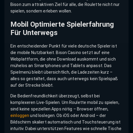
Bison zum attraktiven Ziel für alle, die Roulette nicht nur
spielen, sondern erleben wollen.
Mobil Optimierte Spielerfahrung
Für Unterwegs
Ein entscheidender Punkt für viele deutsche Spieler ist
die mobile Nutzbarkeit. Bison Casino setzt auf eine
Webplattform, die ohne Download auskommt und sich
mühelos an Smartphones und Tablets anpasst. Das
Spielmenü bleibt übersichtlich, die Ladezeiten kurz –
alles so gestaltet, dass auch unterwegs kein Spielspaß
auf der Strecke bleibt.
Die Bedienfreundlichkeit überzeugt, selbst bei
komplexeren Live-Spielen. Um Roulette mobil zu spielen,
sind keine speziellen Apps nötig – Browser öffnen,
einloggen
und loslegen. Ob iOS oder Android – der
Bildschirm skaliert automatisch und Touchsteuerung ist
intuitiv. Dabei unterstützen Features wie schnelle Tische