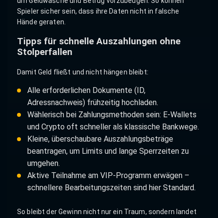
um Geldwäsche und Betrug vorzubeugen. So können
Spieler sicher sein, dass ihre Daten nicht in falsche
Hände geraten.
Tipps für schnelle Auszahlungen ohne
Stolperfallen
Damit Geld fließt und nicht hängen bleibt:
Alle erforderlichen Dokumente (ID,
Adressnachweis) frühzeitig hochladen.
Wählerisch bei Zahlungsmethoden sein: E-Wallets
und Crypto oft schneller als klassische Bankwege.
Kleine, überschaubare Auszahlungsbeträge
beantragen, um Limits und lange Sperrzeiten zu
umgehen.
Aktive Teilnahme am VIP-Programm erwägen –
schnellere Bearbeitungszeiten sind hier Standard.
So bleibt der Gewinn nicht nur ein Traum, sondern landet