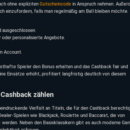
uch ohne expliziten
Gutscheincode
in Anspruch nehmen. Außer
ch einzufordern, falls man regelmäßig am Ball bleiben möchte.
d ausgeschlossen.
r oder personalisierte Angebote.
em Account.
nsthafte Spieler den Bonus erhalten und das Cashback fair und
ne Einsätze erhöht, profitiert langfristig deutlich von diesem
n Cashback zählen
eindruckende Vielfalt an Titeln, die für den Cashback berechti
Dealer-Spielen wie Blackjack, Roulette und Baccarat, die von
t werden. Neben den Basisklassikern gibt es auch moderne Ga
liebtheit erfreuen.