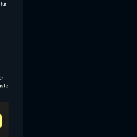
für
ür
uste