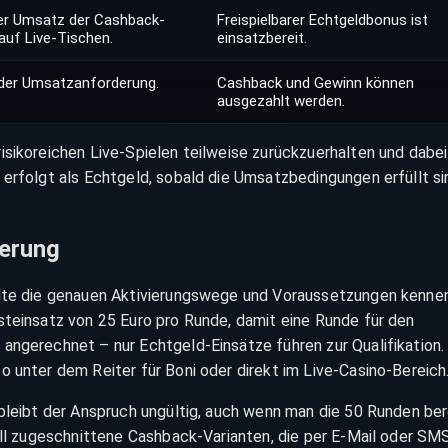
er Umsatz der Cashback-
Freispielbarer Echtgeldbonus ist
uf Live-Tischen.
einsatzbereit.
 der Umsatzanforderung.
Cashback und Gewinn können
ausgezahlt werden.
isikoreichen Live-Spielen teilweise zurückzuerhalten und dabei
 erfolgt als Echtgeld, sobald die Umsatzbedingungen erfüllt si
ierung
llte die genauen Aktivierungswege und Voraussetzungen kennen
steinsatz von 25 Euro pro Runde, damit eine Runde für den
angerechnet – nur Echtgeld-Einsätze führen zur Qualifikation.
o unter dem Reiter für Boni oder direkt im Live-Casino-Bereich
 bleibt der Anspruch ungültig, auch wenn man die 50 Runden ber
uell zugeschnittene Cashback-Varianten, die per E-Mail oder SM