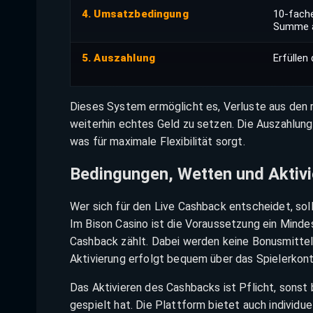
4. Umsatzbedingung
10-fach
Summe a
5. Auszahlung
Erfüllen
Dieses System ermöglicht es, Verluste aus den r
weiterhin echtes Geld zu setzen. Die Auszahlung
was für maximale Flexibilität sorgt.
Bedingungen, Wetten und Aktiv
Wer sich für den Live Cashback entscheidet, so
Im Bison Casino ist die Voraussetzung ein Minde
Cashback zählt. Dabei werden keine Bonusmittel 
Aktivierung erfolgt bequem über das Spielerkont
Das Aktivieren des Cashbacks ist Pflicht, sonst
gespielt hat. Die Plattform bietet auch individ