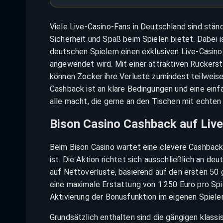
Viele Live-Casino-Fans in Deutschland sind stän
Sicherheit und Spaß beim Spielen bietet. Dabei
deutschen Spielern einen exklusiven Live-Casin
angewendet wird. Mit einer attraktiven Rückers
können Zocker ihre Verluste zumindest teilweis
Cashback ist an klare Bedingungen und eine ein
alle macht, die gerne an den Tischen mit echten 
Bison Casino Cashback auf Live
Beim Bison Casino wartet eine clevere Cashback-
ist. Die Aktion richtet sich ausschließlich an d
auf Nettoverluste, basierend auf den ersten 50 
eine maximale Erstattung von 1.250 Euro pro Spi
Aktivierung der Bonusfunktion im eigenen Spiel
Grundsätzlich enthalten sind die gängigen klassi