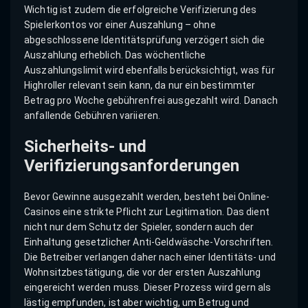
Wichtig ist zudem die erfolgreiche Verifizierung des
Spielerkontos vor einer Auszahlung – ohne
abgeschlossene Identitätsprüfung verzögert sich die
Auszahlung erheblich. Das wöchentliche
Auszahlungslimit wird ebenfalls berücksichtigt, was für
Highroller relevant sein kann, da nur ein bestimmter
Betrag pro Woche gebührenfrei ausgezahlt wird. Danach
anfallende Gebühren variieren.
Sicherheits- und
Verifizierungsanforderungen
Bevor Gewinne ausgezahlt werden, besteht bei Online-
Casinos eine strikte Pflicht zur Legitimation. Das dient
nicht nur dem Schutz der Spieler, sondern auch der
Einhaltung gesetzlicher Anti-Geldwäsche-Vorschriften.
Die Betreiber verlangen daher nach einer Identitäts- und
Wohnsitzbestätigung, die vor der ersten Auszahlung
eingereicht werden muss. Dieser Prozess wird gern als
lästig empfunden, ist aber wichtig, um Betrug und