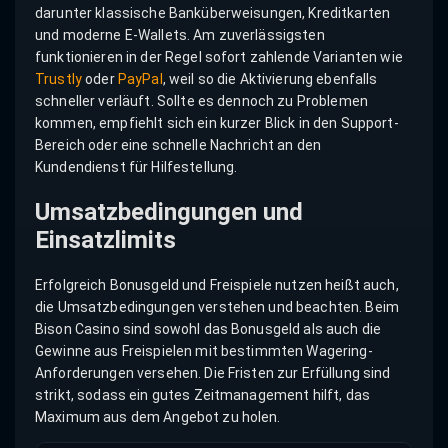
darunter klassische Banküberweisungen, Kreditkarten
und moderne E-Wallets. Am zuverlässigsten
funktionieren in der Regel sofort zahlende Varianten wie
Trustly
oder
PayPal
, weil so die Aktivierung ebenfalls
schneller verläuft. Sollte es dennoch zu Problemen
kommen, empfiehlt sich ein kurzer Blick in den Support-
Bereich oder eine schnelle Nachricht an den
Kundendienst für Hilfestellung.
Umsatzbedingungen und
Einsatzlimits
Erfolgreich Bonusgeld und Freispiele nutzen heißt auch,
die Umsatzbedingungen verstehen und beachten. Beim
Bison Casino sind sowohl das Bonusgeld als auch die
Gewinne aus Freispielen mit bestimmten Wagering-
Anforderungen versehen. Die Fristen zur Erfüllung sind
strikt, sodass ein gutes Zeitmanagement hilft, das
Maximum aus dem Angebot zu holen.