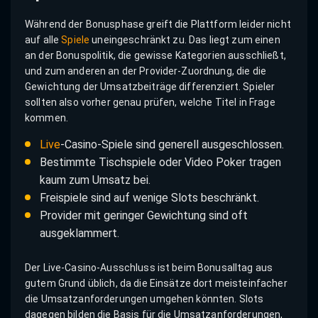
Während der Bonusphase greift die Plattform leider nicht
auf alle
Spiele
uneingeschränkt zu. Das liegt zum einen
an der Bonuspolitik, die gewisse Kategorien ausschließt,
und zum anderen an der Provider-Zuordnung, die die
Gewichtung der Umsatzbeiträge differenziert. Spieler
sollten also vorher genau prüfen, welche Titel in Frage
kommen.
Live
-Casino-Spiele sind generell ausgeschlossen.
Bestimmte Tischspiele oder Video Poker tragen
kaum zum Umsatz bei.
Freispiele sind auf wenige Slots beschränkt.
Provider mit geringer Gewichtung sind oft
ausgeklammert.
Der Live-Casino-Ausschluss ist beim Bonusalltag aus
gutem Grund üblich, da die Einsätze dort meisteinfacher
die Umsatzanforderungen umgehen könnten. Slots
dagegen bilden die Basis für die Umsatzanforderungen,