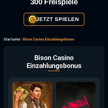
300 Freispiele
JETZT SPIELEN
Startseite
Bison Casino Einzahlungsbonus
Bison Casino
Einzahlungsbonus