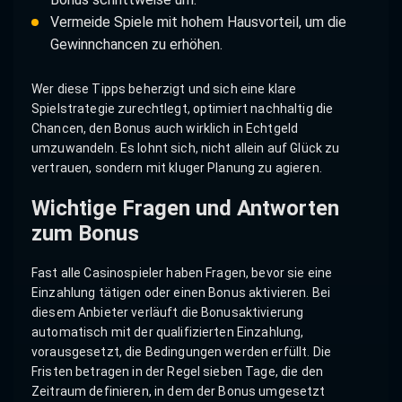
Vermeide Spiele mit hohem Hausvorteil, um die
Gewinnchancen zu erhöhen.
Wer diese Tipps beherzigt und sich eine klare
Spielstrategie zurechtlegt, optimiert nachhaltig die
Chancen, den Bonus auch wirklich in Echtgeld
umzuwandeln. Es lohnt sich, nicht allein auf Glück zu
vertrauen, sondern mit kluger Planung zu agieren.
Wichtige Fragen und Antworten
zum Bonus
Fast alle Casinospieler haben Fragen, bevor sie eine
Einzahlung tätigen oder einen Bonus aktivieren. Bei
diesem Anbieter verläuft die Bonusaktivierung
automatisch mit der qualifizierten Einzahlung,
vorausgesetzt, die Bedingungen werden erfüllt. Die
Fristen betragen in der Regel sieben Tage, die den
Zeitraum definieren, in dem der Bonus umgesetzt