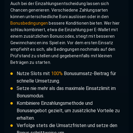
Auch bei der Einzahlungsentscheidung lassen sich
Chancen generieren. Verschiedene Zahlungsarten
können unterschiedliche Boni auslösen oder in den
Bonusbedingungen
bessere Konditionen bieten. Wer hier
schlau kombiniert, etwa die Einzahlung per E-Wallet mit
einem zusätzlichen Bonuscodex, steigt mit besseren
Gewinnchancen ins Spiel ein. Vor dem ersten Einsatz
empfiehlt es sich, alle Bedingungen nochmals auf den
Prüfstand zu stellen und gegebenenfalls mit kleinen
Beträgen zu starten.
Nutze Slots mit
100%
Bonusumsatz-Beitrag für
schnelle Umsetzung.
Setze nie mehr als das maximale Einsatzlimit im
Bonusmodus.
Kombiniere Einzahlungsmethode und
Bonusangebot gezielt, um zusätzliche Vorteile zu
erhalten.
Verfolge stets die Umsatzfristen und setze den
Bonus schrittweise um.