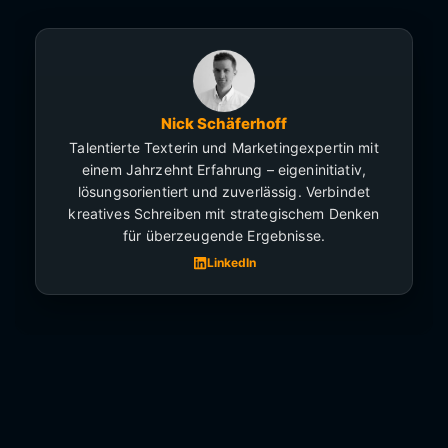
Nick Schäferhoff
Talentierte Texterin und Marketingexpertin mit
einem Jahrzehnt Erfahrung – eigeninitiativ,
lösungsorientiert und zuverlässig. Verbindet
kreatives Schreiben mit strategischem Denken
für überzeugende Ergebnisse.
LinkedIn