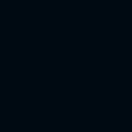
Bitcoin Einzahlung
ZAHLUNGSMETHODEN