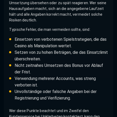
Umsetzung übersehen oder zu spät reagieren. Wer seine
Hausaufgaben macht, sich an die angegebene Laufzeit
hält und alle Angaben korrekt macht, vermeidet solche
Risiken deutlich.
Typische Fehler, die man vermeiden sollte, sind:
Einsetzen von verbotenen Spielstrategien, die das
Casino als Manipulation wertet.
Setzen von zu hohen Beträgen, die das Einsatzlimit
überschreiten.
Nicht zeitnahes Umsetzen des Bonus vor Ablauf
der Frist.
Verwendung mehrerer Accounts, was streng
verboten ist.
Unvollständige oder falsche Angaben bei der
Registrierung und Verifizierung.
Wer diese Punkte beachtet und im Zweifel den
Kundenservice bei Unklarheiten kontaktiert, kann den