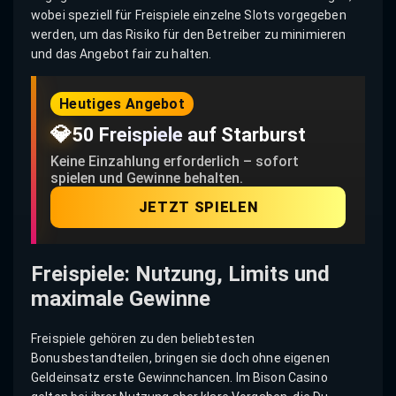
wobei speziell für Freispiele einzelne Slots vorgegeben
werden, um das Risiko für den Betreiber zu minimieren
und das Angebot fair zu halten.
Heutiges Angebot
💎
50 Freispiele auf Starburst
Keine Einzahlung erforderlich – sofort
spielen und Gewinne behalten.
JETZT SPIELEN
Freispiele: Nutzung, Limits und
maximale Gewinne
Freispiele gehören zu den beliebtesten
Bonusbestandteilen, bringen sie doch ohne eigenen
Geldeinsatz erste Gewinnchancen. Im Bison Casino