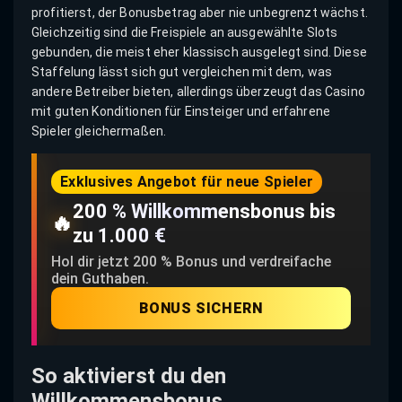
profitierst, der Bonusbetrag aber nie unbegrenzt wächst.
Gleichzeitig sind die Freispiele an ausgewählte Slots
gebunden, die meist eher klassisch ausgelegt sind. Diese
Staffelung lässt sich gut vergleichen mit dem, was
andere Betreiber bieten, allerdings überzeugt das Casino
mit guten Konditionen für Einsteiger und erfahrene
Spieler gleichermaßen.
Exklusives Angebot für neue Spieler
200 % Willkommensbonus bis
🔥
zu 1.000 €
Hol dir jetzt 200 % Bonus und verdreifache
dein Guthaben.
BONUS SICHERN
So aktivierst du den
Willkommensbonus