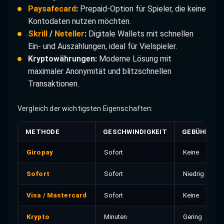
Paysafecard
:
Prepaid-Option für Spieler, die keine
Kontodaten nutzen möchten.
Skrill
/
Neteller
:
Digitale Wallets mit schnellen
Ein- und Auszahlungen, ideal für Vielspieler.
Kryptowährungen:
Moderne Lösung mit
maximaler Anonymität und blitzschnellen
Transaktionen.
Vergleich der wichtigsten Eigenschaften:
METHODE
GESCHWINDIGKEIT
GEBÜHREN
Giropay
Sofort
Keine
Sofort
Sofort
Niedrig
Visa / Mastercard
Sofort
Keine
Krypto
Minuten
Gering