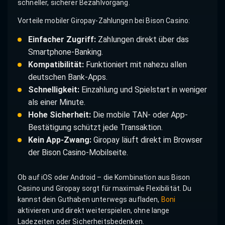
schneller, sicherer Bezahlvorgang.
Vorteile mobiler Giropay-Zahlungen bei Bison Casino:
Einfacher Zugriff:
Zahlungen direkt über das
Smartphone-Banking.
Kompatibilität:
Funktioniert mit nahezu allen
deutschen Bank-Apps.
Schnelligkeit:
Einzahlung und Spielstart in weniger
als einer Minute.
Hohe Sicherheit:
Die mobile TAN- oder App-
Bestätigung schützt jede Transaktion.
Kein App-Zwang:
Giropay läuft direkt im Browser
der Bison Casino-Mobilseite.
Ob auf iOS oder Android – die Kombination aus Bison
Casino und Giropay sorgt für maximale Flexibilität. Du
kannst dein Guthaben unterwegs aufladen,
Boni
aktivieren und direkt weiterspielen, ohne lange
Ladezeiten oder Sicherheitsbedenken.