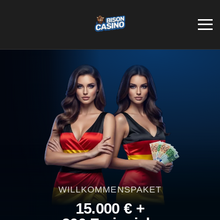
WILLKOMMENSPAKET
15.000 € +