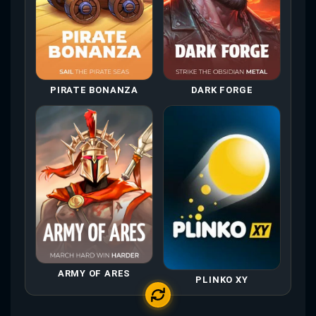
PIRATE BONANZA
DARK FORGE
ARMY OF ARES
PLINKO XY