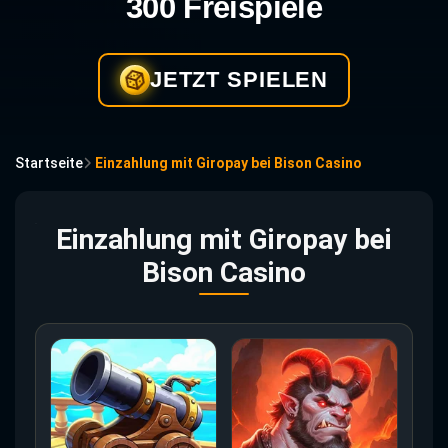
300 Freispiele
JETZT SPIELEN
Startseite
Einzahlung mit Giropay bei Bison Casino
Einzahlung mit Giropay bei
Bison Casino