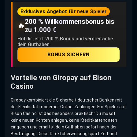
Exklusives Angebot für neue Spieler
200 % Willkommensbonus bis
🔥
zu 1.000 €
Hol dir jetzt 200 % Bonus und verdreifache
dein Guthaben.
BONUS SICHERN
Vorteile von Giropay auf Bison
Casino
Giropay kombiniert die Sicherheit deutscher Banken mit
der Flexibilität moderner Online-Zahlungen. Für Spieler auf
Bison Casino ist das besonders praktisch: Du musst
keine neuen Konten anlegen, keine Kreditkartendaten
eingeben und erhältst dein Guthaben sofort nach der
Bestätigung. Diese Direktüberweisung spart Zeit und