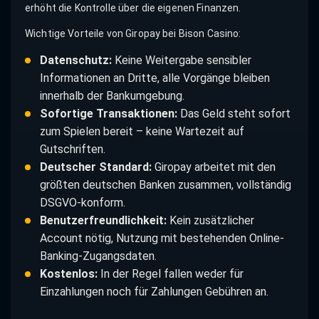
erhöht die Kontrolle über die eigenen Finanzen.
Wichtige Vorteile von Giropay bei Bison Casino:
Datenschutz:
Keine Weitergabe sensibler
Informationen an Dritte, alle Vorgänge bleiben
innerhalb der Bankumgebung.
Sofortige Transaktionen:
Das Geld steht sofort
zum Spielen bereit – keine Wartezeit auf
Gutschriften.
Deutscher Standard:
Giropay arbeitet mit den
größten deutschen Banken zusammen, vollständig
DSGVO-konform.
Benutzerfreundlichkeit:
Kein zusätzlicher
Account nötig, Nutzung mit bestehenden Online-
Banking-Zugangsdaten.
Kostenlos:
In der Regel fallen weder für
Einzahlungen noch für Zahlungen Gebühren an.