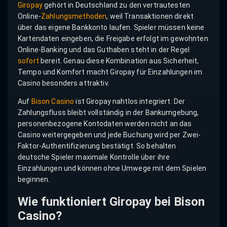
Giropay
gehört in Deutschland zu den vertrautesten
Online-
Zahlungsmethoden
, weil Transaktionen direkt
über das eigene Bankkonto laufen. Spieler müssen keine
Kartendaten eingeben, die Freigabe erfolgt im gewohnten
Online-Banking und das Guthaben steht in der Regel
sofort
bereit. Genau diese Kombination aus Sicherheit,
Tempo und Komfort macht Giropay für Einzahlungen im
Casino besonders attraktiv.
Auf
Bison Casino
ist Giropay nahtlos integriert: Der
Zahlungsfluss bleibt vollständig in der Bankumgebung,
personenbezogene Kontodaten werden nicht an das
Casino weitergegeben und jede Buchung wird per Zwei-
Faktor-Authentifizierung bestätigt. So behalten
deutsche Spieler maximale Kontrolle über ihre
Einzahlungen und können ohne Umwege mit dem Spielen
beginnen.
Wie funktioniert Giropay bei Bison
Casino?