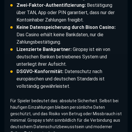
Zwei-Faktor-Authentifizierung:
Bestätigung
über TAN, App oder PIN garantiert, dass nur der
Kontoinhaber Zahlungen freigibt.
Keine Datenspeicherung durch Bison Casino:
Das Casino erhält keine Bankdaten, nur die
Zahlungsbestätigung.
Lizenzierte Bankpartner:
Giropay ist ein von
deutschen Banken betriebenes System und
unterliegt ihrer Aufsicht.
DSGVO-Konformität:
Datenschutz nach
europäischen und deutschen Standards ist
vollständig gewährleistet.
Für Spieler bedeutet das: absolute Sicherheit. Selbst bei
häufigen Einzahlungen bleiben persönliche Daten
geschützt, und das Risiko von Betrug oder Missbrauch ist
minimal. Giropay steht sinnbildlich für die Verbindung aus
deutschem Datenschutzbewusstsein und moderner