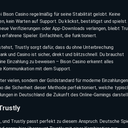
.
 Bison Casino regelmäßig für seine Stabilität gelobt. Keine
, kein Warten auf Support. Du klickst, bestätigst und spielst.
neue Verifizierungen oder App-Downloads verlangen, bleibt Tru
 erfahrene Spieler: Einfachheit, die funktioniert.
tehst, Trustly sorgt dafür, dass du ohne Unterbrechung
nk und Casino ist sicher, direkt und blitzschnell. Du brauchst
ine Einzahlung zu beweisen – Bison Casino erkennt alles
ge Kommunikation mit dem Support.
 unter vielen, sondern der Goldstandard für moderne Einzahlungen
no die Sicherheit dieser Methode perfektioniert, welche typis
ngen in Deutschland die Zukunft des Online-Gamings darstell
Trustly
, und Trustly passt perfekt zu diesem Anspruch. Deutsche Spi