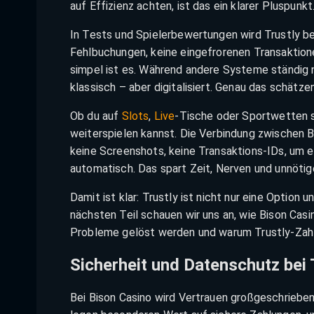
auf Effizienz achten, ist das ein klarer Pluspunkt
In Tests und Spielerbewertungen wird Trustly bei
Fehlbuchungen, keine eingefrorenen Transaktionen
simpel ist es. Während andere Systeme ständig 
klassisch – aber digitalisiert. Genau das schätzen
Ob du auf
Slots
,
Live
-Tische oder Sportwetten s
weiterspielen kannst. Die Verbindung zwischen Ba
keine Screenshots, keine Transaktions-IDs, um e
automatisch. Das spart Zeit, Nerven und unnöti
Damit ist klar: Trustly ist nicht nur eine Option
nächsten Teil schauen wir uns an, wie Bison Casi
Probleme gelöst werden und warum Trustly-Zahlu
Sicherheit und Datenschutz bei 
Bei Bison Casino wird Vertrauen großgeschrieben