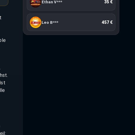
25 €
Mila D***
t
35 €
Ethan V***
ble
.
hst.
lst
lle
n
il: