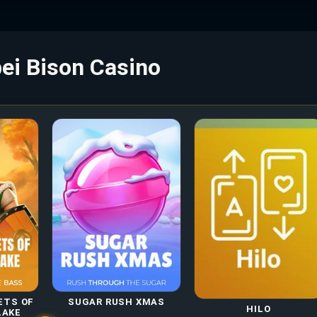
bei Bison Casino
ETS OF
SUGAR RUSH XMAS
HILO
LAKE