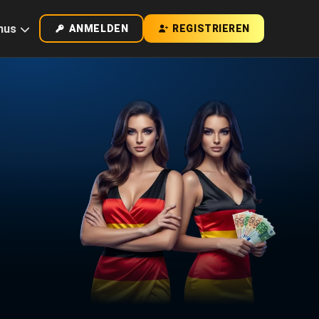
nus
ANMELDEN
REGISTRIEREN