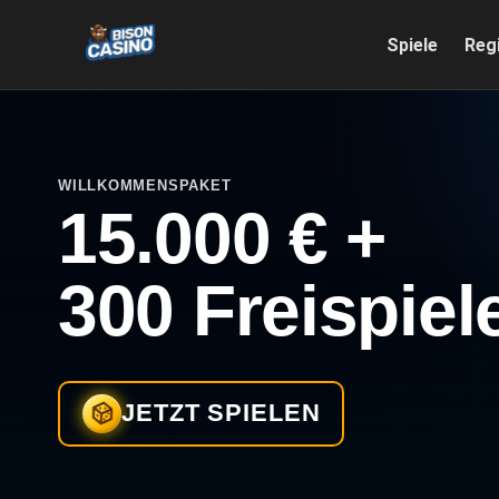
Spiele
Reg
WILLKOMMENSPAKET
15.000 € +
300 Freispiel
JETZT SPIELEN