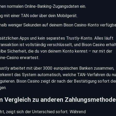
nen normalen Online-Banking-Zugangsdaten ein.
g mit einer TAN oder über dein Mobilgerät.
rhalb weniger Sekunden auf deinem Bison Casino-Konto verfügba
sätzlichen Apps und kein separates Trustly-Konto. Alles läuft
ransaktion ist vollständig verschlüsselt, und Bison Casino erhäl
elbe Sicherheit, die du von deinem Konto kennst – nur mit der
ine-Casino erwartest.
 Trustly arbeitet mit über 3000 europäischen Banken zusammen,
h erkennt das System automatisch, welche TAN-Verfahren du nu
gurieren. Bison Casino zeigt dir nach der Bestätigung sofort de
gen.
m Vergleich zu anderen Zahlungsmethod
t, zeigt sich der Unterschied sofort. Während