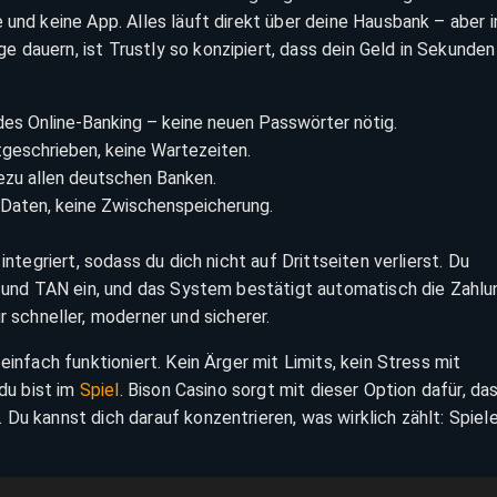
 und keine App. Alles läuft direkt über deine Hausbank – aber i
 dauern, ist Trustly so konzipiert, dass dein Geld in Sekunden
es Online-Banking – keine neuen Passwörter nötig.
tgeschrieben, keine Wartezeiten.
hezu allen deutschen Banken.
Daten, keine Zwischenspeicherung.
integriert, sodass du dich nicht auf Drittseiten verlierst. Du
nk und TAN ein, und das System bestätigt automatisch die Zahlu
r schneller, moderner und sicherer.
einfach funktioniert. Kein Ärger mit Limits, kein Stress mit
 du bist im
Spiel
. Bison Casino sorgt mit dieser Option dafür, da
Du kannst dich darauf konzentrieren, was wirklich zählt: Spiel