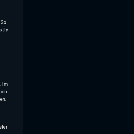
 So
stly
. Im
chen
en.
eler