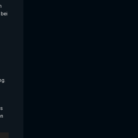
n
 bei
ng.
ss
en