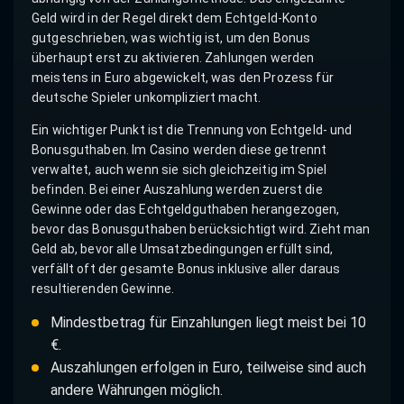
Geld wird in der Regel direkt dem Echtgeld-Konto
gutgeschrieben, was wichtig ist, um den Bonus
überhaupt erst zu aktivieren. Zahlungen werden
meistens in Euro abgewickelt, was den Prozess für
deutsche Spieler unkompliziert macht.
Ein wichtiger Punkt ist die Trennung von Echtgeld- und
Bonusguthaben. Im Casino werden diese getrennt
verwaltet, auch wenn sie sich gleichzeitig im Spiel
befinden. Bei einer Auszahlung werden zuerst die
Gewinne oder das Echtgeldguthaben herangezogen,
bevor das Bonusguthaben berücksichtigt wird. Zieht man
Geld ab, bevor alle Umsatzbedingungen erfüllt sind,
verfällt oft der gesamte Bonus inklusive aller daraus
resultierenden Gewinne.
Mindestbetrag für Einzahlungen liegt meist bei 10
€.
Auszahlungen erfolgen in Euro, teilweise sind auch
andere Währungen möglich.