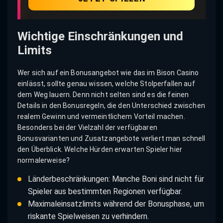
Wichtige Einschränkungen und
Limits
Wer sich auf ein Bonusangebot wie das im Bison Casino
einlässt, sollte genau wissen, welche Stolperfallen auf
dem Weg lauern. Denn nicht selten sind es die feinen
Details in den Bonusregeln, die den Unterschied zwischen
realem Gewinn und vermeintlichem Vorteil machen.
Besonders bei der Vielzahl der verfügbaren
Bonusvarianten und Zusatzangebote verliert man schnell
den Überblick. Welche Hürden erwarten Spieler hier
normalerweise?
Länderbeschränkungen: Manche Boni sind nicht für
Spieler aus bestimmten Regionen verfügbar.
Maximaleinsatzlimits während der Bonusphase, um
riskante Spielweisen zu verhindern.