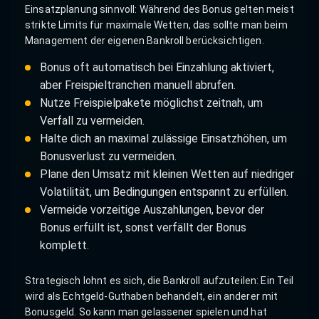
Einsatzplanung sinnvoll: Während des Bonus gelten meist
strikte Limits für maximale Wetten, das sollte man beim
Management der eigenen Bankroll berücksichtigen.
Bonus oft automatisch bei Einzahlung aktiviert,
aber Freispieltranchen manuell abrufen.
Nutze Freispielpakete möglichst zeitnah, um
Verfall zu vermeiden.
Halte dich an maximal zulässige Einsatzhöhen, um
Bonusverlust zu vermeiden.
Plane den Umsatz mit kleinen Wetten auf niedriger
Volatilität, um Bedingungen entspannt zu erfüllen.
Vermeide vorzeitige Auszahlungen, bevor der
Bonus erfüllt ist, sonst verfällt der Bonus
komplett.
Strategisch lohnt es sich, die Bankroll aufzuteilen: Ein Teil
wird als Echtgeld-Guthaben behandelt, ein anderer mit
Bonusgeld. So kann man gelassener spielen und hat