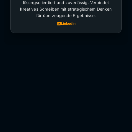
lösungsorientiert und zuverlässig. Verbindet
kreatives Schreiben mit strategischem Denken
für überzeugende Ergebnisse.
LinkedIn