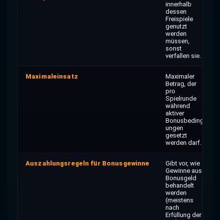
innerhalb
dessen
Freispiele
genutzt
werden
müssen,
sonst
verfallen sie.
Maximaleinsatz
Maximaler
Betrag, der
pro
Spielrunde
während
aktiver
Bonusbeding
ungen
gesetzt
werden darf.
Auszahlungsregeln für Bonusgewinne
Gibt vor, wie
Gewinne aus
Bonusgeld
behandelt
werden
(meistens
nach
Erfüllung der