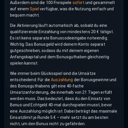
Außerdem sind die 100 Freispiele
sofort
und gesammelt
auf einem
Spiel
verfügbar, was die Nutzung einfach und
bequem macht.
Die Aktivierung läuft automatisch ab, sobald du eine
qualifizierende Einzahlung von mindestens 20 € tätigst.
Es ist keine separate Bonuscodeeingabe notwendig.
Wichtig: Das Bonusgeld wird deinem Konto separat
gutgeschrieben, sodass du mit deinem eigenen
Anfangskapital und dem Bonusguthaben gleichzeitig
spielen kannst.
Wie immer beim Glücksspiel sind die Umsätze
entscheidend: Für die
Auszahlung
der Bonusgewinne und
des Bonusguthabens gilt eine 40-fache
Umsatzanforderung, die innerhalb von 21 Tagen erfüllt
werden muss. Das bedeutet, dass du den Einsatz von
Bonus und Echtgeld 40-mal durchspielen musst, bevor
eine Auszahlung möglich ist. Dabei beträgt das maximale
Einsatzlimit je Runde 5 € – mehr setzt du am besten
nicht, um den Bonus nicht zu gefährden.