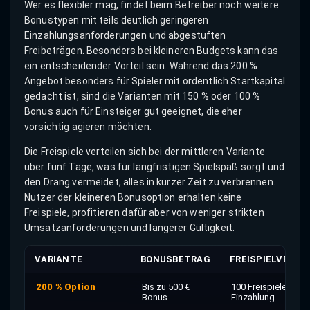
Wer es flexibler mag, findet beim Betreiber noch weitere
Bonustypen mit teils deutlich geringeren
Einzahlungsanforderungen und abgestuften
Freibeträgen. Besonders bei kleineren Budgets kann das
ein entscheidender Vorteil sein. Während das 200 %
Angebot besonders für Spieler mit ordentlich Startkapital
gedacht ist, sind die Varianten mit 150 % oder 100 %
Bonus auch für Einsteiger gut geeignet, die eher
vorsichtig agieren möchten.
Die Freispiele verteilen sich bei der mittleren Variante
über fünf Tage, was für langfristigen Spielspaß sorgt und
den Drang vermeidet, alles in kurzer Zeit zu verbrennen.
Nutzer der kleineren Bonusoption erhalten keine
Freispiele, profitieren dafür aber von weniger strikten
Umsatzanforderungen und längerer Gültigkeit.
VARIANTE
BONUSBETRAG
FREISPIELVERTE
200 % Option
Bis zu 500 €
100 Freispiele direk
Bonus
Einzahlung