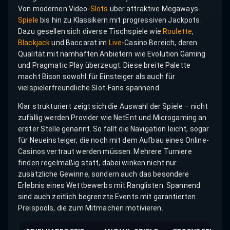
Von modernen Video-
Slots
über attraktive Megaways-
Spiele
bis hin zu Klassikern mit progressiven Jackpots.
Dazu gesellen sich diverse Tischspiele wie
Roulette
,
Blackjack
und Baccarat im
Live
-Casino Bereich, deren
Qualität mit namhaften Anbietern wie Evolution Gaming
und Pragmatic Play überzeugt. Diese breite Palette
macht Bison sowohl für Einsteiger als auch für
vielspielerfreundliche Slot-Fans spannend.
Klar strukturiert zeigt sich die Auswahl der Spiele – nicht
zufällig werden Provider wie NetEnt und Microgaming an
erster Stelle genannt. So fällt die Navigation leicht, sogar
für Neueinsteiger, die noch mit dem Aufbau eines Online-
Casinos vertraut werden müssen. Mehrere Turniere
finden regelmäßig statt, dabei winken nicht nur
zusätzliche Gewinne, sondern auch das besondere
Erlebnis eines Wettbewerbs mit Ranglisten. Spannend
sind auch zeitlich begrenzte Events mit garantierten
Preispools, die zum Mitmachen motivieren.