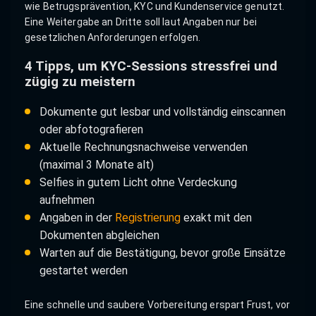
wie Betrugsprävention, KYC und Kundenservice genutzt.
Eine Weitergabe an Dritte soll laut Angaben nur bei
gesetzlichen Anforderungen erfolgen.
4 Tipps, um KYC-Sessions stressfrei und
zügig zu meistern
Dokumente gut lesbar und vollständig einscannen
oder abfotografieren
Aktuelle Rechnungsnachweise verwenden
(maximal 3 Monate alt)
Selfies in gutem Licht ohne Verdeckung
aufnehmen
Angaben in der
Registrierung
exakt mit den
Dokumenten abgleichen
Warten auf die Bestätigung, bevor große Einsätze
gestartet werden
Eine schnelle und saubere Vorbereitung erspart Frust, vor