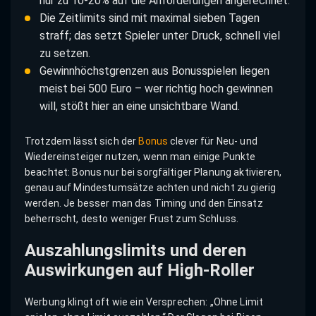
nur zu 10-20% auf die Anforderungen angerechnet.
Die Zeitlimits sind mit maximal sieben Tagen
straff; das setzt Spieler unter Druck, schnell viel
zu setzen.
Gewinnhöchstgrenzen aus Bonusspielen liegen
meist bei 500 Euro – wer richtig hoch gewinnen
will, stößt hier an eine unsichtbare Wand.
Trotzdem lässt sich der
Bonus
clever für Neu- und
Wiedereinsteiger nutzen, wenn man einige Punkte
beachtet: Bonus nur bei sorgfältiger Planung aktivieren,
genau auf Mindestumsätze achten und nicht zu gierig
werden. Je besser man das Timing und den Einsatz
beherrscht, desto weniger Frust zum Schluss.
Auszahlungslimits und deren
Auswirkungen auf High-Roller
Werbung klingt oft wie ein Versprechen: „Ohne Limit