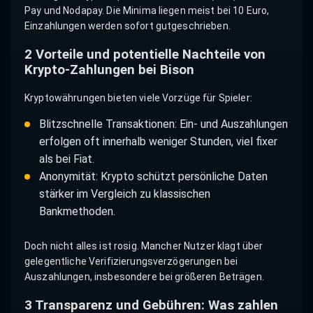
Pay und Nodapay. Die Minima liegen meist bei 10 Euro,
Einzahlungen werden sofort gutgeschrieben.
2 Vorteile und potentielle Nachteile von
Krypto-Zahlungen bei Bison
Kryptowährungen bieten viele Vorzüge für Spieler:
Blitzschnelle Transaktionen: Ein- und Auszahlungen
erfolgen oft innerhalb weniger Stunden, viel fixer
als bei Fiat.
Anonymität: Krypto schützt persönliche Daten
stärker im Vergleich zu klassischen
Bankmethoden.
Doch nicht alles ist rosig. Mancher Nutzer klagt über
gelegentliche Verifizierungsverzögerungen bei
Auszahlungen, insbesondere bei größeren Beträgen.
3 Transparenz und Gebühren: Was zahlen