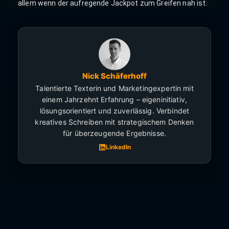
allem wenn der aufregende Jackpot zum Greifen nah ist.
Nick Schäferhoff
Talentierte Texterin und Marketingexpertin mit
einem Jahrzehnt Erfahrung – eigeninitiativ,
lösungsorientiert und zuverlässig. Verbindet
kreatives Schreiben mit strategischem Denken
für überzeugende Ergebnisse.
LinkedIn