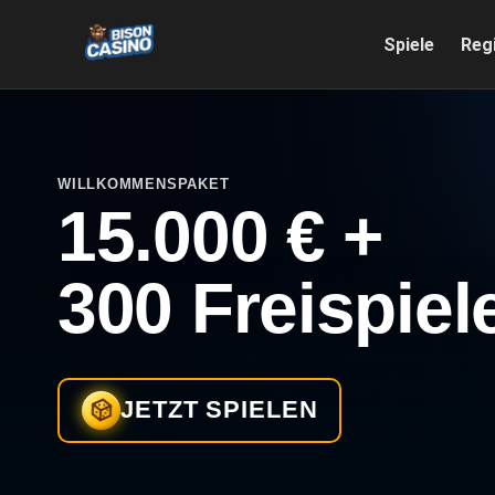
Spiele
Reg
WILLKOMMENSPAKET
15.000 € +
300 Freispiel
JETZT SPIELEN