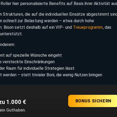
oller hier personalisierte Benefits auf Basis ihrer Aktivität aus
n Strukturen, die auf die individuellen Einsätze abgestimmt sind
en schnell zur Belastung werden – etwa durch hohe
 Bison setzt deshalb auf ein VIP- und
Treueprogramm
, das
unterstützt.
anderem:
ent auf spezielle Wünsche eingeht
e versteckte Einschränkungen
er Raum für individuelle Strategien lässt
werden – statt trivialer Boni, die wenig Nutzen bringen
BONUS SICHERN
zu 1.000 €
dein Guthaben.