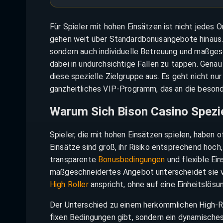
Für Spieler mit hohen Einsätzen ist nicht jedes 
gehen weit über Standardbonusangebote hinaus. S
sondern auch individuelle Betreuung und maßges
dabei in undurchsichtige Fallen zu tappen. Genau
diese spezielle Zielgruppe aus. Es geht nicht nur
ganzheitliches VIP-Programm, das an die besond
Warum Sich Bison Casino Speziel
Spieler, die mit hohen Einsätzen spielen, haben 
Einsätze sind groß, ihr Risiko entsprechend hoch
transparente
Bonusbedingungen
und flexible Ei
maßgeschneidertes Angebot unterscheidet sie von
High Roller
anspricht, ohne auf eine Einheitslösu
Der Unterschied zu einem herkömmlichen High-Rol
fixen Bedingungen gibt, sondern ein dynamisches