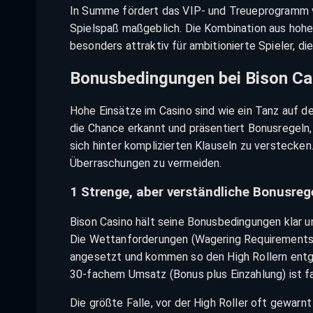
In Summe fördert das VIP- und Treueprogramm vo
Spielspaß maßgeblich. Die Kombination aus hoh
besonders attraktiv für ambitionierte Spieler, di
Bonusbedingungen bei Bison Ca
Hohe Einsätze im Casino sind wie ein Tanz auf dem
die Chance erkannt und präsentiert Bonusregeln, 
sich hinter komplizierten Klauseln zu verstecken
Überraschungen zu vermeiden.
1 Strenge, aber verständliche Bonusreg
Bison Casino hält seine Bonusbedingungen klar u
Die Wettanforderungen (Wagering Requirements)
angesetzt und kommen so den High Rollern entge
30-fachem Umsatz (Bonus plus Einzahlung) ist fai
Die größte Falle, vor der High Roller oft gewarn