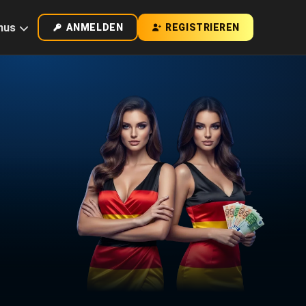
nus
ANMELDEN
REGISTRIEREN