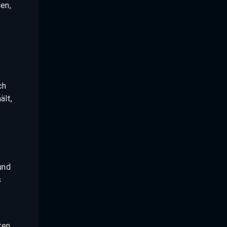
en,
ch
ält,
und
s
ten