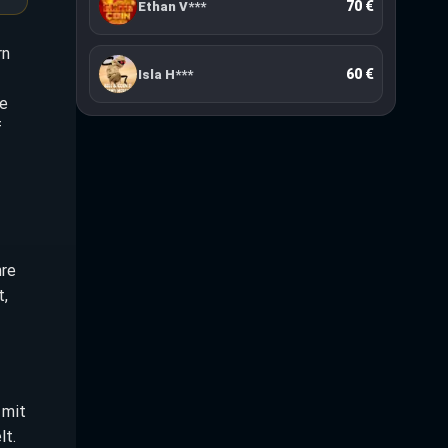
333 €
Lucas M***
rn
70 €
Ethan V***
ne
f
hre
t,
 mit
lt.